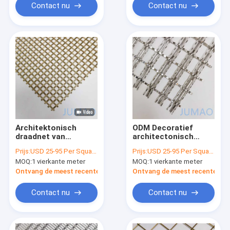
Contact nu
Contact nu
Architektonisch
ODM Decoratief
draadnet van
architectonisch
roestvrij staal
mesh scherm van
Prijs:
USD 25-95 Per Square Meter
Prijs:
USD 25-95 Per Square Meter
Gevelbekleding
roestvrij staal 6x8
MOQ:
1 vierkante meter
MOQ:
1 vierkante meter
Panelen
Ruimteverdelers
Ontvang de meest recente Prijs
Ontvang de meest recente Prij
Contact nu
Contact nu