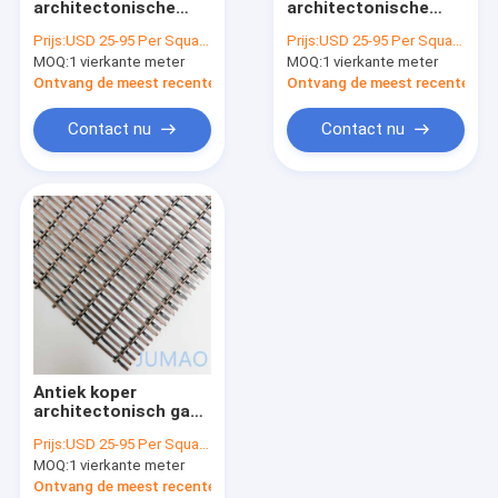
architectonische
architectonische
Metalen ketenverbindingsgordijnen
gaas Decoratieve
draadnetpanelen
Prijs:
USD 25-95 Per Square Meter
Prijs:
USD 25-95 Per Square Meter
metaal gaasplaten
Messing Chrome
MOQ:
Glas met een maaslaag
1 vierkante meter
MOQ:
1 vierkante meter
Dividers
afwerking
Ontvang de meest recente Prijs
Ontvang de meest recente Prij
Decoratief draadnetwerk
Contact nu
Contact nu
Wire Mesh Room Divider
Metalen doekjes
Kabinetscherm-invoegingen
Metalen balgordijnen met kralen
Architectonisch uitgebreid metaal
Antiek koper
Geperforeerd Metaal
architectonisch gaas
Metalen weefsel
Prijs:
USD 25-95 Per Square Meter
SS201 roestvrij staal
Het Netwerk van de roestvrij staalkabel
MOQ:
1 vierkante meter
3x6
Ontvang de meest recente Prijs