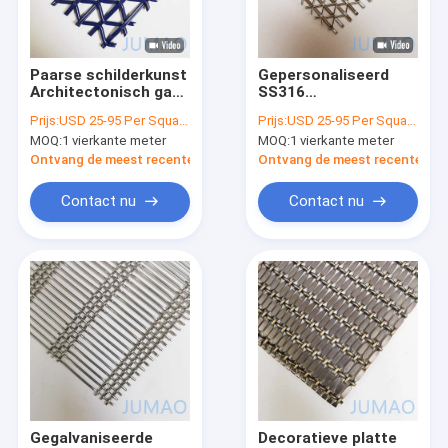
Fabrieksreis
Kwaliteitscontrole
Paarse schilderkunst
Gepersonaliseerd
Architectonisch gaas
SS316
Contacteer ons
Decoratief metalen
Architectonisch
Prijs:
USD 25-95 Per Square Meter
Prijs:
USD 25-95 Per Square Meter
scherm ODM
metalen gaas
MOQ:
1 vierkante meter
MOQ:
1 vierkante meter
Chroom staal
nieuws
Ontvang de meest recente Prijs
Ontvang de meest recente Prij
Alle Gevallen
Contact nu
Contact nu
Vraag een offerte aan
Architectonisch gaas
roestvrijstalen watergordijn
Metalen gaasgordijnen
Gegalvaniseerde
Decoratieve platte