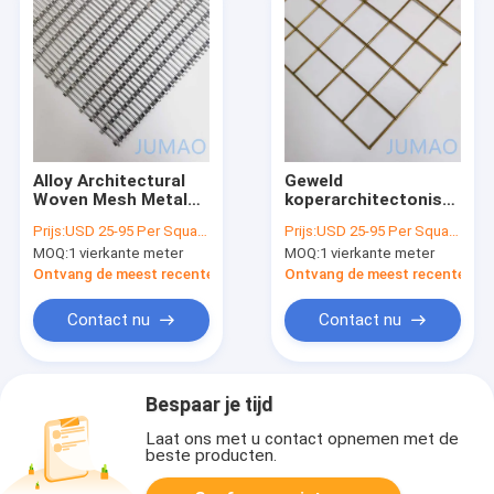
Alloy Architectural
Geweld
Woven Mesh Metal
koperarchitectonisch
Wire Mesh
gaasdraad
Prijs:
USD 25-95 Per Square Meter
Prijs:
USD 25-95 Per Square Meter
Gevelbekleding
decoratief hek
MOQ:
1 vierkante meter
MOQ:
1 vierkante meter
Ontvang de meest recente Prijs
Ontvang de meest recente Prij
Contact nu
Contact nu
Bespaar je tijd
Laat ons met u contact opnemen met de
beste producten.