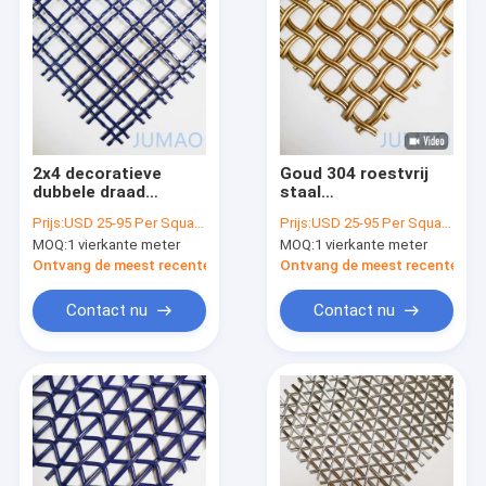
2x4 decoratieve
Goud 304 roestvrij
dubbele draad
staal
architecturale mesh
architectonisch gaas
Prijs:
USD 25-95 Per Square Meter
Prijs:
USD 25-95 Per Square Meter
panelen voor kasten
decoratief gaas
MOQ:
1 vierkante meter
MOQ:
1 vierkante meter
scherm
Ontvang de meest recente Prijs
Ontvang de meest recente Prij
Contact nu
Contact nu
Thuis
Producten
Over ons