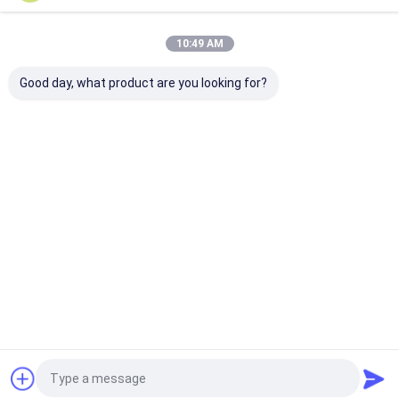
Onze Categorieën
10:49 AM
Good day, what product are you looking for?
Architectonisch
roestvrijstalen
Metalen
gaas
watergordijn
gaasgordijnen
Thuis
Ongeveer
Contacteer
Desktop
ons
ons
Site
Sitemap
Privacybeleid
Kwaliteit
Architectonisch gaas
China Fabriek.Copyright © 2026
SHENZHOU CITY JUMAO COMMERCIAL AND TRADING CO.,LTD. All
Rights Reserved.