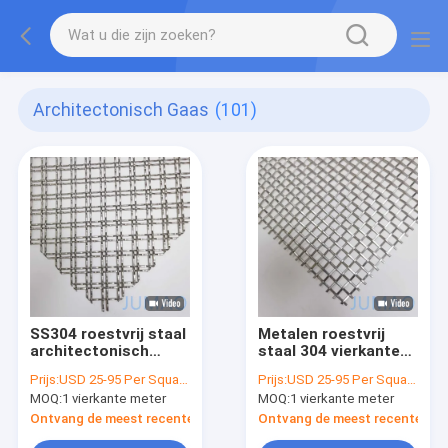
Architectonisch Gaas
(101)
SS304 roestvrij staal
Metalen roestvrij
architectonisch
staal 304 vierkante
geweven metalen
gaten
Prijs:
USD 25-95 Per Square Meter
Prijs:
USD 25-95 Per Square Meter
mesh panelen
MOQ:
1 vierkante meter
MOQ:
1 vierkante meter
decoratief OEM
Ontvang de meest recente Prijs
Ontvang de meest recente Prij