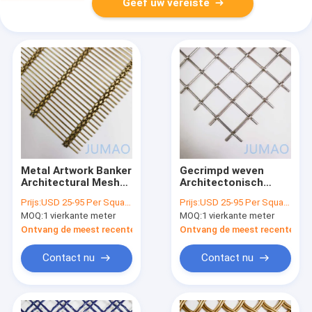
Geef uw vereiste
Metal Artwork Banker
Gecrimpd weven
Architectural Mesh
Architectonisch
Woven Wire 201SS
uitgebreid metalen
Prijs:
USD 25-95 Per Square Meter
Prijs:
USD 25-95 Per Square Meter
gaas draad Interieur
MOQ:
1 vierkante meter
MOQ:
1 vierkante meter
bekleding
Ontvang de meest recente Prijs
Ontvang de meest recente Prij
Contact nu
Contact nu