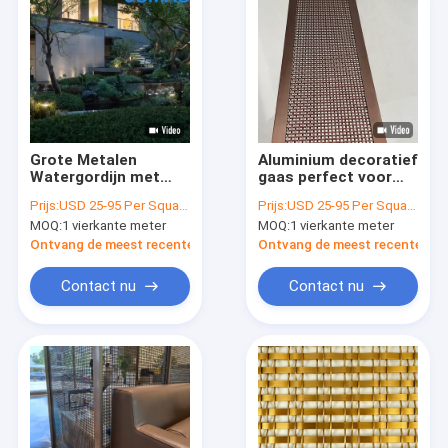
Grote Metalen
Aluminium decoratief
Watergordijn met
gaas perfect voor
Groene Planten voor
interieur-exterieur
Prijs:
USD 25-95 Per Square Meter
Prijs:
USD 25-95 Per Square Meter
Buitenlandschapsdecoratie
design lichtgewicht
MOQ:
1 vierkante meter
MOQ:
1 vierkante meter
Ontvang de meest recente Prijs
Ontvang de meest recente Prij
Contact nu
Contact nu
Thuis
Producten
Over ons