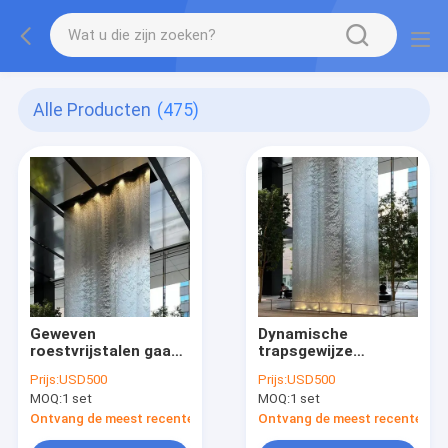
Alle Producten
(475)
Geweven
Dynamische
roestvrijstalen gaas
trapsgewijze
Roestvrij stalen
watermuursculptuur
Prijs:
USD500
Prijs:
USD500
watergordijn
RVS watergordijn
MOQ:
1 set
MOQ:
1 set
Waterscape-
Waterscape
sculptuur
kunstwerk
Ontvang de meest recente Prijs
Ontvang de meest recente Prij