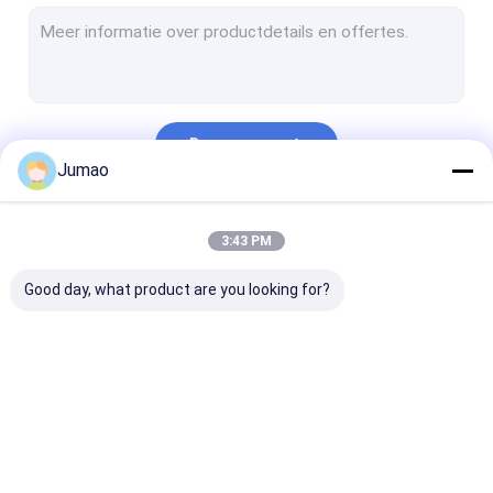
Metalen ketenverbindingsgordijnen
Glas met een maaslaag
Decoratief draadnetwerk
Doorgaan
Wire Mesh Room Divider
Jumao
Metalen doekjes
Onze Categorieën
3:43 PM
Kabinetscherm-invoegingen
Good day, what product are you looking for?
Metalen balgordijnen met kralen
Architectonisch uitgebreid metaal
Geperforeerd Metaal
Architectonisch
roestvrijstalen
Metalen
Het Netwerk van de roestvrij staalkabel
gaas
watergordijn
gaasgordijnen