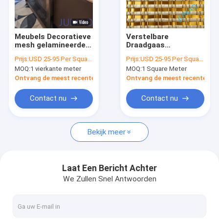
Fabrieksreis
Kwaliteitscontrole
Meubels Decoratieve
Verstelbare
mesh gelamineerde
Draadgaas
Contacteer ons
glaspanelen Brengt
Kamerverdeler voor
Prijs:
USD 25-95 Per Square Meter
Prijs:
USD 25-95 Per Square Meter
warme glans naar
het Creëren van
MOQ:
1 vierkante meter
MOQ:
1 Square Meter
interieurs
Veilige Werkzones in
nieuws
Commerciële
Ontvang de meest recente Prijs
Ontvang de meest recente Prij
Ruimtes
Alle Gevallen
Contact nu
Contact nu
Vraag een offerte aan
Bekijk meer
Architectonisch gaas
Laat Een Bericht Achter
We Zullen Snel Antwoorden
roestvrijstalen watergordijn
Metalen gaasgordijnen