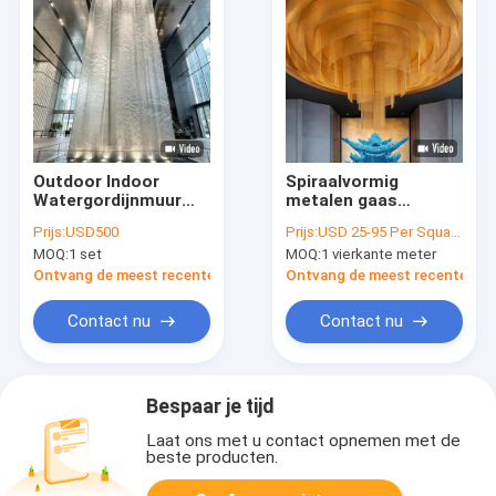
Outdoor Indoor
Spiraalvormig
Watergordijnmuur
metalen gaas
Roestvrij stalen
Decoratief
Prijs:
USD500
Prijs:
USD 25-95 Per Square Meter
watergordijn
architectonisch gaas
MOQ:
1 set
MOQ:
1 vierkante meter
Decoratief
Privacyscheidingsplafon
waterscherm
Ontvang de meest recente Prijs
Ontvang de meest recente Prij
Contact nu
Contact nu
Bespaar je tijd
Laat ons met u contact opnemen met de
beste producten.