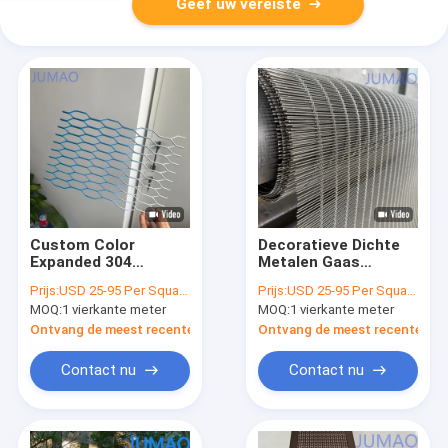
Geef uw vereiste
Custom Color
Decoratieve Dichte
Expanded 304
Metalen Gaas
roestvrij staal
Kamerverdeler Voor
Prijs:
USD 25-95 Per Square Meter
Prijs:
USD 25-95 Per Square Meter
metalen mesh paneel
Interieurarchitectuur
MOQ:
1 vierkante meter
MOQ:
1 vierkante meter
voor het bouwen van
buitengevels
Ontvang de meest recente Prijs
Ontvang de meest recente Prij
Contact nu
Contact nu