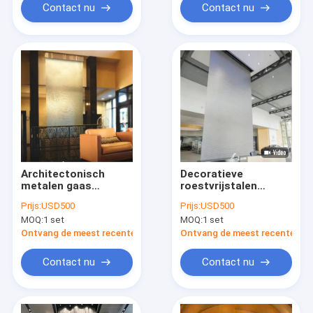
Contact nu
Contact nu
Architectonisch
Decoratieve
metalen gaas
roestvrijstalen
roestvrij stalen gaas
gaaswatergordijngevel
Prijs:
USD500
Prijs:
USD500
watergordijn binnen
binnen buiten
MOQ:
1 set
MOQ:
1 set
buiten
waterlandschap
waterlandschap
Ontvang de meest recente Prijs
Ontvang de meest recente Prij
Contact nu
Contact nu