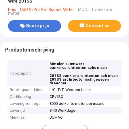
Wire 201SS
Prijs：USD 25-95 Per Square Meter
MOQ：1 vierkante
meter
Beste prijs
Contact nu
Productomschrijving
Metalen kunstwerk
bankersarchitectonische mesh
,
Hoogtepunt
,
201SS bankier architectonisch mesh
201SS architectonisch geweven
draadnet
Betalingscondities
L/C, T/T, Western Union
Certificering
CE / ISO
Levering vermogen
8000 vierkante meter per maand
Levertijd
3-40 Werkdagen
Merknaam
JUMAO