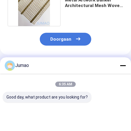
Architectural Mesh Woven
Wire 201SS
Doorgaan
Geadviseerde Producten
Jumao
6:35 AM
Good day, what product are you looking for?
Spiraalvormig
Decoratieve Dichte
Paarse schild
metalen gaas
Metalen Gaas
Architectonis