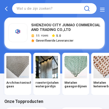
SHENZHOU CITY JUMAO COMMERCIAL
AND TRADING CO.,LTD
11
5.0
YEARS
Geverifieerde Leverancier
Architectonisch
roestvrijstalen
Metalen
Metalen
gaas
watergordijn
gaasgordijnen
ketenverb
Onze Topproducten