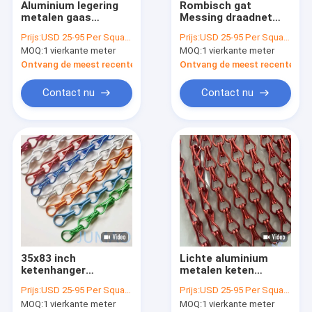
Aluminium legering
Rombisch gat
Fabrieksreis
metalen gaas
Messing draadnet
gordijnen draperies
gordijnen Plafond
Prijs:
USD 25-95 Per Square Meter
Prijs:
USD 25-95 Per Square Meter
8mm gat op maat
decoratie
Kwaliteitscontrole
MOQ:
1 vierkante meter
MOQ:
1 vierkante meter
Ontvang de meest recente Prijs
Ontvang de meest recente Prij
Contacteer ons
Contact nu
Contact nu
nieuws
Alle Gevallen
Vraag een offerte aan
Architectonisch gaas
35x83 inch
Lichte aluminium
roestvrijstalen watergordijn
ketenhanger
metalen keten
vliegscherm metalen
scharnieren
Metalen gaasgordijnen
Prijs:
USD 25-95 Per Square Meter
Prijs:
USD 25-95 Per Square Meter
ketenhanger
gordijnen
MOQ:
1 vierkante meter
MOQ:
1 vierkante meter
deurgordijn
vliegscherm gebogen