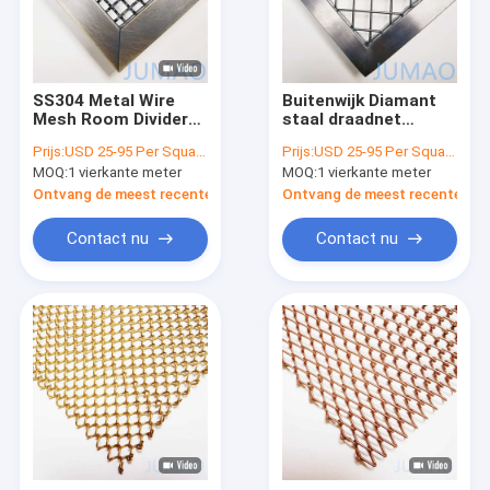
SS304 Metal Wire
Buitenwijk Diamant
Mesh Room Divider
staal draadnet
voor woonkamer
Ruimte Divider
Prijs:
USD 25-95 Per Square Meter
Prijs:
USD 25-95 Per Square Meter
Interspace
Architectonische
MOQ:
1 vierkante meter
MOQ:
1 vierkante meter
scheidingen
Ontvang de meest recente Prijs
Ontvang de meest recente Prij
Contact nu
Contact nu
Thuis
Producten
Over ons