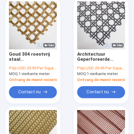
Goud 304 roestvrij
Architectuur
staal
Geperforeerde
architectonisch gaas
decoratieve metalen
Prijs:
USD 25-95 Per Square Meter
Prijs:
USD 25-95 Per Square Meter
decoratief gaas
mesh panelen Draad
MOQ:
1 vierkante meter
MOQ:
1 vierkante meter
scherm
scherm Custom
Ontvang de meest recente Prijs
Ontvang de meest recente Prij
Contact nu
Contact nu