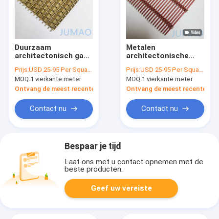
Duurzaam
Metalen
architectonisch gaas
architectonische
Messing Koper Hoge
gaasgevels met
Prijs:
USD 25-95 Per Square Meter
Prijs:
USD 25-95 Per Square Meter
sterkte
wandbekleding SS201
MOQ:
1 vierkante meter
MOQ:
1 vierkante meter
Ontvang de meest recente Prijs
Ontvang de meest recente Prij
Contact nu
Contact nu
Bespaar je tijd
Laat ons met u contact opnemen met de
beste producten.
Geef uw vereiste