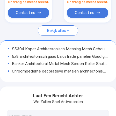
Andulated
Ontvang de meest recente Prijs
Ontvang de meest recente Prij
Metalen ketenverbindingsgordijnen
Contact nu
Contact nu
Glas met een maaslaag
Decoratief draadnetwerk
Bekijk alles
Wire Mesh Room Divider
SS304 Koper Architectonisch Messing Mesh Gebouw Gordijn Muur
Metalen doekjes
6x8 architectonisch gaas balustrade panelen Goud gegalvaniseerd
Kabinetscherm-invoegingen
Banker Architectural Metal Mesh Screen Roller Shutters Voor Stadion
Chroombedekte decoratieve metalen architectonische meshpanelen
Metalen balgordijnen met kralen
SUS304 Decoratief Architectonisch Stalen Mesh Metalen Scherm Voor Buiten
Architectonisch uitgebreid metaal
Antiek koper architectonisch gaas Metalen weefsel SS201 roestvrij staal 3x6
Decoratieve platte architectonische draadnetpanelen Messing Chrome afwerking
Geperforeerd Metaal
Laat Een Bericht Achter
Gegalvaniseerde architectonische gaas Decoratieve metaal gaasplaten Dividers
We Zullen Snel Antwoorden
Het Netwerk van de roestvrij staalkabel
Gepersonaliseerd SS316 Architectonisch metalen gaas Chroom staal
Paarse schilderkunst Architectonisch gaas Decoratief metalen scherm ODM