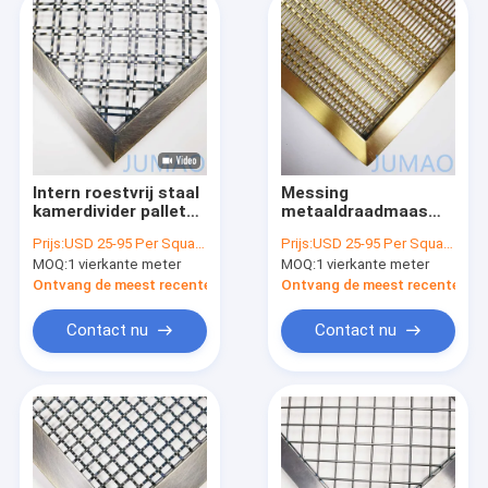
Intern roestvrij staal
Messing
kamerdivider pallet
metaaldraadmaas
mesh gegalvaniseerd
Kamerverdelingsmuur
Prijs:
USD 25-95 Per Square Meter
Prijs:
USD 25-95 Per Square Meter
afwerking
voor sofa
MOQ:
1 vierkante meter
MOQ:
1 vierkante meter
Achtergrondmuur
Ontvang de meest recente Prijs
Ontvang de meest recente Prij
Contact nu
Contact nu