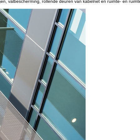
n, valbescherming, rollende deuren van kabelnet en ruimte- en ruimt