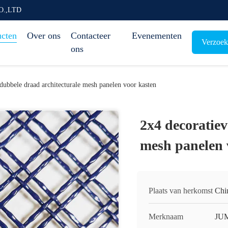
O.,LTD
ucten
Over ons
Contacteer
Evenementen
Verzoek
ons
dubbele draad architecturale mesh panelen voor kasten
2x4 decoratiev
mesh panelen 
Plaats van herkomst
Chi
Merknaam
JU