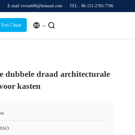
E-mail vivisu606@hotmail.com
TEL.: 86-151-2783-7706


 Een Citaat
e dubbele draad architecturale
voor kasten
na
MAO