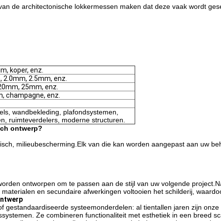
van de architectonische lokkermessen maken dat deze vaak wordt gese
um, koper, enz.
 2.0mm, 2.5mm, enz.
0mm, 25mm, enz.
om, champagne, enz.
ls, wandbekleding, plafondsystemen,
en, ruimteverdelers, moderne structuren.
sch ontwerp?
misch, milieubescherming.Elk van die kan worden aangepast aan uw beh
orden ontworpen om te passen aan de stijl van uw volgende project.Na
 materialen en secundaire afwerkingen voltooien het schilderij, waardo
ontwerp
f gestandaardiseerde systeemonderdelen: al tientallen jaren zijn onze
ystemen. Ze combineren functionaliteit met esthetiek in een breed sca