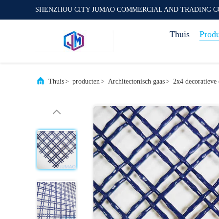
SHENZHOU CITY JUMAO COMMERCIAL AND TRADING C
Thuis
Prod
Thuis
>
producten
>
Architectonisch gaas
>
2x4 decoratieve 