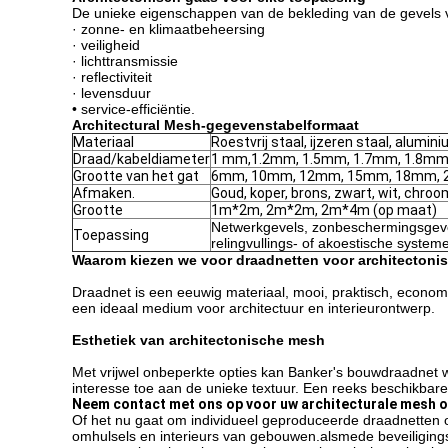
De unieke eigenschappen van de bekleding van de gevels 
· zonne- en klimaatbeheersing
· veiligheid
· lichttransmissie
· reflectiviteit
· levensduur
• service-efficiëntie.
Architectural Mesh-gegevenstabelformaat
Materiaal
Roestvrij staal, ijzeren staal, alumini
Draad/kabeldiameter
1 mm,1.2mm, 1.5mm, 1.7mm, 1.8mm,
Grootte van het gat
6mm, 10mm, 12mm, 15mm, 18mm, 2
Afmaken.
Goud, koper, brons, zwart, wit, chro
Grootte
1m*2m, 2m*2m, 2m*4m (op maat)
Netwerkgevels, zonbeschermingsgeve
Toepassing
relingvullings- of akoestische system
Waarom kiezen we voor draadnetten voor architectoni
Draadnet is een eeuwig materiaal, mooi, praktisch, econo
een ideaal medium voor architectuur en interieurontwerp.
Esthetiek van architectonische mesh
Met vrijwel onbeperkte opties kan Banker's bouwdraadnet w
interesse toe aan de unieke textuur. Een reeks beschikbare
Neem contact met ons op voor uw architecturale mesh 
Of het nu gaat om individueel geproduceerde draadnetten o
omhulsels en interieurs van gebouwen.alsmede beveiligingss