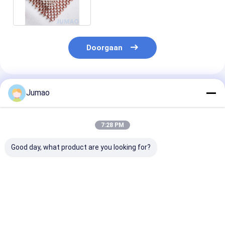
technologie
Doorgaan
Geadviseerde Producten
Jumao
7:28 PM
Good day, what product are you looking for?
Hotel Lobby Metal
Groen
Aluminiumdra
Mesh Drapery Stof
geglavaniseerd
metalen gaas
Gordijn Ruimte
roestvrij staal
gordijnen
Divider
metalen gaas
Architectural
gordijnen coil
decoratieve
Beste prijs
Beste prijs
Beste pri