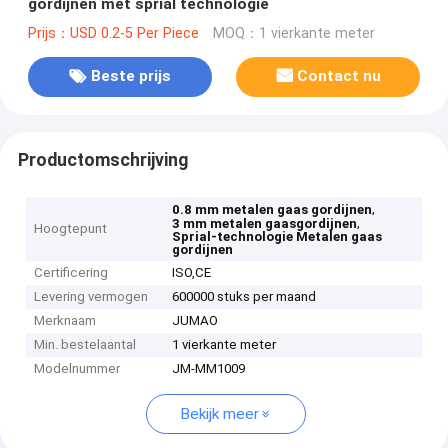
gordijnen met sprial technologie
Prijs：USD 0.2-5 Per Piece
MOQ：1 vierkante meter
Beste prijs
Contact nu
Productomschrijving
,
0.8 mm metalen gaas gordijnen
,
3 mm metalen gaasgordijnen
Hoogtepunt
Sprial-technologie Metalen gaas
gordijnen
Certificering
ISO,CE
Levering vermogen
600000 stuks per maand
Merknaam
JUMAO
Min. bestelaantal
1 vierkante meter
Modelnummer
JM-MM1009
Bekijk meer