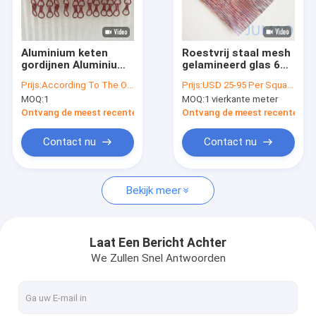
Fabrieksreis
Kwaliteitscontrole
Aluminium keten
Roestvrij staal mesh
gordijnen Aluminium
gelamineerd glas 6
Contacteer ons
metaal gordijnen
mm Georgian
Prijs:
According To The Order Quantity
Prijs:
USD 25-95 Per Square Meter
roestvrij staal
bedraad glas
MOQ:
1
MOQ:
1 vierkante meter
veelzijdige
nieuws
decoratieve
Ontvang de meest recente Prijs
Ontvang de meest recente Prij
schermen voor
commerciële en
Alle Gevallen
Contact nu
Contact nu
industriële
doeleinden
Vraag een offerte aan
Bekijk meer
Architectonisch gaas
Laat Een Bericht Achter
We Zullen Snel Antwoorden
roestvrijstalen watergordijn
Metalen gaasgordijnen