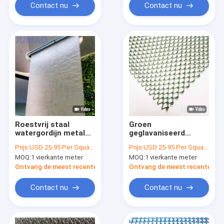
Contact nu
Contact nu
Roestvrij staal
Groen
watergordijn metalen
geglavaniseerd
gaas voor hotellobby
roestvrij staal
Prijs:
USD 25-95 Per Square Meter
Prijs:
USD 25-95 Per Square Meter
en bruiloft
metalen gaas
MOQ:
1 vierkante meter
MOQ:
1 vierkante meter
podiumachtergrond
gordijnen coil
draperies
Ontvang de meest recente Prijs
Ontvang de meest recente Prij
Contact nu
Contact nu