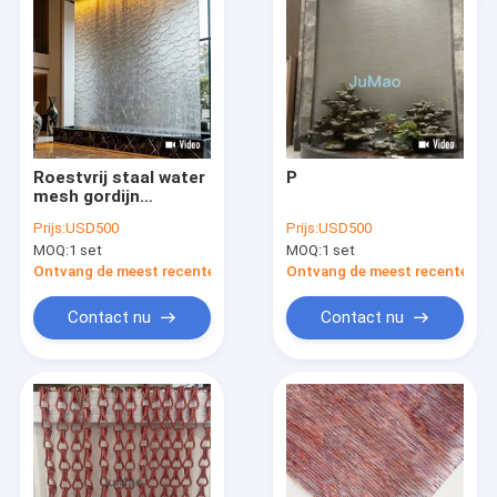
Roestvrij staal water
P
mesh gordijn
decoratief metaal
Prijs:
USD500
Prijs:
USD500
waterval scherm
MOQ:
1 set
MOQ:
1 set
voor binnen buiten
Ontvang de meest recente Prijs
Ontvang de meest recente Prij
Contact nu
Contact nu
Thuis
Producten
Over ons