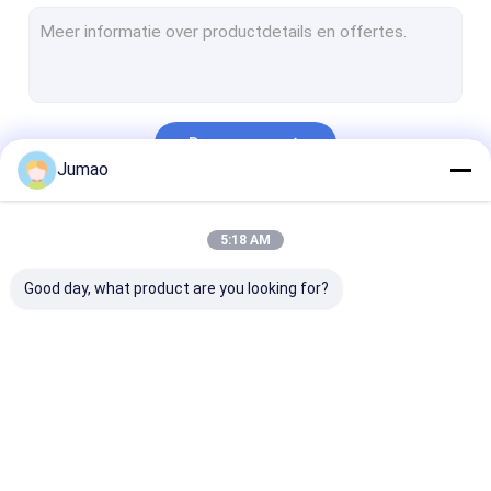
Metalen ketenverbindingsgordijnen
Glas met een maaslaag
Decoratief draadnetwerk
Doorgaan
Wire Mesh Room Divider
Jumao
Metalen doekjes
Onze Categorieën
5:18 AM
Kabinetscherm-invoegingen
Good day, what product are you looking for?
Metalen balgordijnen met kralen
Architectonisch uitgebreid metaal
Geperforeerd Metaal
Architectonisch
roestvrijstalen
Metalen
Het Netwerk van de roestvrij staalkabel
gaas
watergordijn
gaasgordijnen