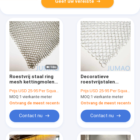
Geef uw vereiste
Roestvrij staal ring
Decoratieve
mesh kettingmolen
roestvrijstalen
gordijn voor
ketenband ring mesh
Prijs:
USD 25-95 Per Square Meter
Prijs:
USD 25-95 Per Square Meter
architectuur douche
gordijnen gebouw
MOQ:
1 vierkante meter
MOQ:
1 vierkante meter
gevels
Ontvang de meest recente Prijs
Ontvang de meest recente Prij
Contact nu
Contact nu