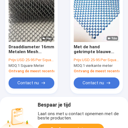
Draaddiameter 16mm
Met de hand
Metalen Mesh
gekrimpte blauwe
gordijnen Zilveren
stalen metalen gaas
Prijs:
USD 25-95 Per Square Meter
Prijs:
USD 25-95 Per Square Meter
roestvrij staal
gordijnen voor bouw
MOQ:
1 Square Meter
MOQ:
1 vierkante meter
Perfect voor de
en gebouwen
veiligheid van de
Ontvang de meest recente Prijs
Ontvang de meest recente Prij
splitsing en ventilatie
oplossingen
Contact nu
Contact nu
Bespaar je tijd
Laat ons met u contact opnemen met de
beste producten.