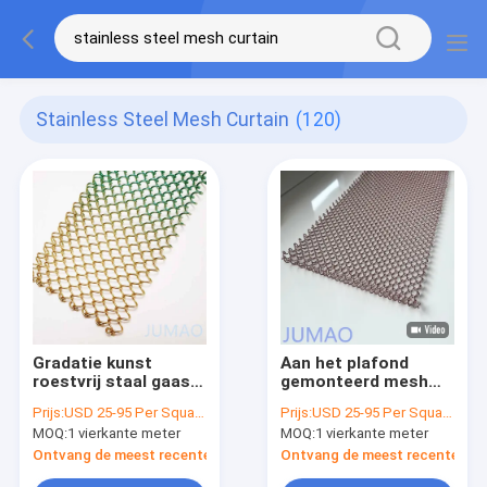
Stainless Steel Mesh Curtain
(120)
Gradatie kunst
Aan het plafond
roestvrij staal gaas
gemonteerd mesh
gordijn keten spoel
gordijn van roestvrij
Prijs:
USD 25-95 Per Square Meter
Prijs:
USD 25-95 Per Square Meter
draperies voor open
staal, ideaal voor
MOQ:
1 vierkante meter
MOQ:
1 vierkante meter
haard
achtergronden en
commerciële
Ontvang de meest recente Prijs
Ontvang de meest recente Prij
omgevingen