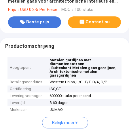
metalen gaas voor architectonische interieurs en
exterieurs
Prijs：USD 0.2-5 Per Piece
MOQ：100 stuks
Beste prijs
Contact nu
Productomschrijving
Metalen gordijnen met
diamantenpatroon
Hoogtepunt
,
,
Buitenkant Metalen gaas gordijnen
Architektonische metalen
gaasgordijnen
Betalingscondities
Western Union, L/C, T/T, D/A, D/P
Certificering
ISO,CE
Levering vermogen
600000 stuks per maand
Levertijd
3-60 dagen
Merknaam
JUMAO
Bekijk meer