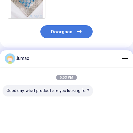
voor architectonische interieurs
en exterieurs
Doorgaan
Geadviseerde Producten
Jumao
5:53 PM
Good day, what product are you looking for?
Hotel Lobby Metal
Groen
Aluminiumdra
Mesh Drapery Stof
geglavaniseerd
metalen gaas
Gordijn Ruimte
roestvrij staal
gordijnen
Divider
metalen gaas
Architectural