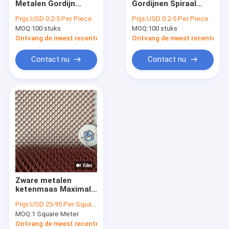
Metalen Gordijn
Gordijnen Spiraal
Metalen ketenverbindingsgordijnen
Ruimte Divider
Ruimte Dividers
Prijs:
USD 0.2-5 Per Piece
Prijs:
USD 0.2-5 Per Piece
Jumao Sprial
MOQ:
Glas met een maaslaag
100 stuks
MOQ:
100 stuks
Decoratieve Metalen
Draperies
Ontvang de meest recente Prijs
Ontvang de meest recente Prij
Decoratief draadnetwerk
Contact nu
Contact nu
Wire Mesh Room Divider
Metalen doekjes
Kabinetscherm-invoegingen
Metalen balgordijnen met kralen
Architectonisch uitgebreid metaal
Zware metalen
Geperforeerd Metaal
ketenmaas Maximale
breedte 12 meter
Prijs:
USD 25-95 Per Square Meter
Aanpasbaar
Het Netwerk van de roestvrij staalkabel
MOQ:
1 Square Meter
diafragma
Ontvang de meest recente Prijs