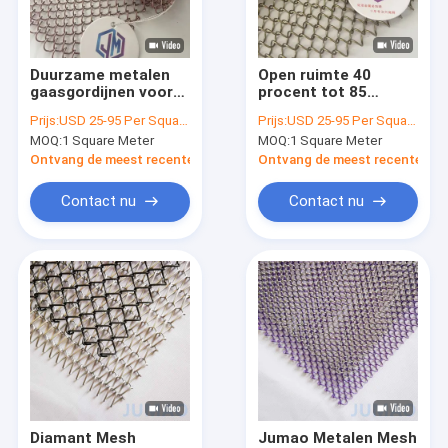
Fabrieksreis
Kwaliteitscontrole
Duurzame metalen
Open ruimte 40
gaasgordijnen voor
procent tot 85
Contacteer ons
industriële
procent Metalen
Prijs:
USD 25-95 Per Square Meter
Prijs:
USD 25-95 Per Square Meter
toepassingen die
gaasgordijnen Dikte
MOQ:
1 Square Meter
MOQ:
1 Square Meter
flexibele
1,2 mm Maatbereik
nieuws
afschermings- en
0,8 mm tot 3 mm
Ontvang de meest recente Prijs
Ontvang de meest recente Prij
ventilatiesystemen
Geschikt voor
bieden
architecturale en
Alle Gevallen
Contact nu
Contact nu
veiligheidstoepassingen
Vraag een offerte aan
Architectonisch gaas
roestvrijstalen watergordijn
Metalen gaasgordijnen
Diamant Mesh
Jumao Metalen Mesh