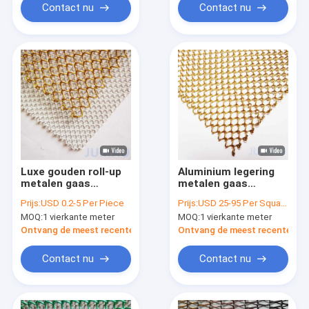
Contact nu
Contact nu
Luxe gouden roll-up
Aluminium legering
metalen gaas
metalen gaas
gordijnen met
gordijnen draperies
Prijs:
USD 0.2-5 Per Piece
Prijs:
USD 25-95 Per Square Meter
diamanten gaten
8mm gat op maat
MOQ:
1 vierkante meter
MOQ:
1 vierkante meter
Ontvang de meest recente Prijs
Ontvang de meest recente Prij
Contact nu
Contact nu