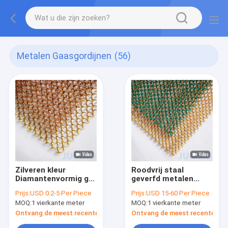
Metalen Gaasgordijnen
(56)
Zilveren kleur
Roodvrij staal
Diamantenvormig gat
geverfd metalen
Decoratief Sprial
gaas keten gordijnen
Prijs:
USD 0.2-5 Per Piece
Prijs:
USD 15-60 Per Piece
Mesh Gordijn
kamer
MOQ:
1 vierkante meter
MOQ:
1 vierkante meter
scheidingswand
Ontvang de meest recente Prijs
Ontvang de meest recente Prij