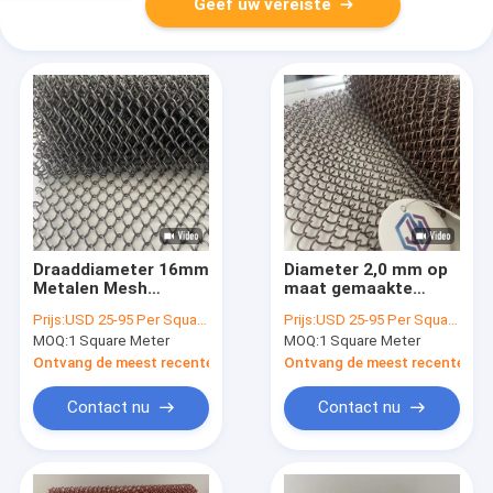
Geef uw vereiste
Draaddiameter 16mm
Diameter 2,0 mm op
Metalen Mesh
maat gemaakte
gordijnen Zilveren
metalen
Prijs:
USD 25-95 Per Square Meter
Prijs:
USD 25-95 Per Square Meter
roestvrij staal
gaasgordijnen die
MOQ:
1 Square Meter
MOQ:
1 Square Meter
Perfect voor de
duurzame en
veiligheid van de
flexibele oplossingen
Ontvang de meest recente Prijs
Ontvang de meest recente Prij
splitsing en ventilatie
bieden voor
oplossingen
verschillende
Contact nu
Contact nu
architecturale
projecten