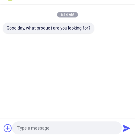
Onze Categorieën
6:14 AM
Good day, what product are you looking for?
Architectonisch
roestvrijstalen
Metalen
gaas
watergordijn
gaasgordijnen
Thuis
Ongeveer
Contacteer
Desktop
ons
ons
Site
Sitemap
Privacybeleid
Kwaliteit
Architectonisch gaas
China Fabriek.Copyright © 2026
SHENZHOU CITY JUMAO COMMERCIAL AND TRADING CO.,LTD. All
Rights Reserved.