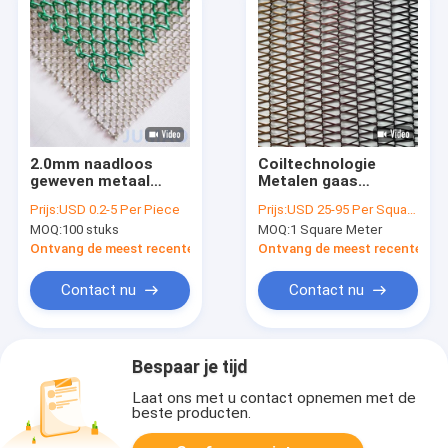
2.0mm naadloos
Coiltechnologie
geweven metaal
Metalen gaas
mesh gordijn textuur
gordijnen Op maat
Prijs:
USD 0.2-5 Per Piece
Prijs:
USD 25-95 Per Square Meter
voor elegante
gemaakte
MOQ:
100 stuks
MOQ:
1 Square Meter
decoratie
messingmaterialen
Ontvang de meest recente Prijs
Ontvang de meest recente Prij
Contact nu
Contact nu
Bespaar je tijd
Laat ons met u contact opnemen met de
beste producten.