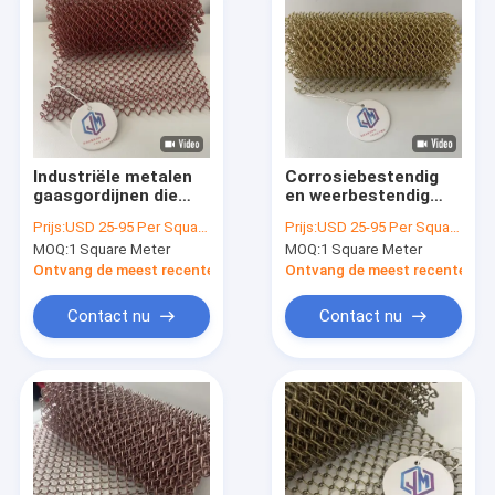
Industriële metalen
Corrosiebestendig
gaasgordijnen die
en weerbestendig
duurzame
Metalen gaas gordijn
Prijs:
USD 25-95 Per Square Meter
Prijs:
USD 25-95 Per Square Meter
afscheidings- en
textuur 2,0 mm
MOQ:
1 Square Meter
MOQ:
1 Square Meter
ventilatiesystemen
Diameter biedt
bieden voor
prestaties en
Ontvang de meest recente Prijs
Ontvang de meest recente Prij
grootschalige
modern design
commerciële
esthetiek
Contact nu
Contact nu
faciliteiten
Thuis
Producten
Over ons