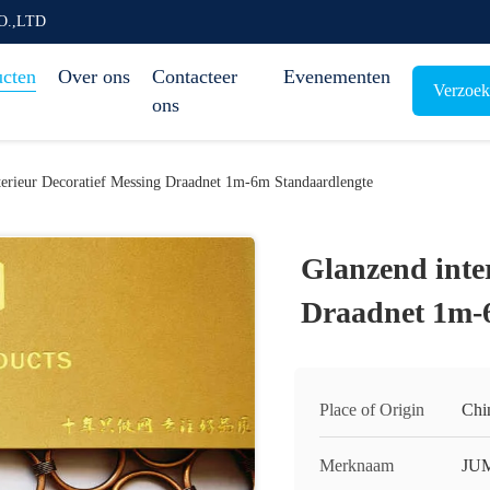
O.,LTD
ucten
Over ons
Contacteer
Evenementen
Verzoek
ons
terieur Decoratief Messing Draadnet 1m-6m Standaardlengte
Glanzend inte
Draadnet 1m-
Place of Origin
Chi
Merknaam
JU