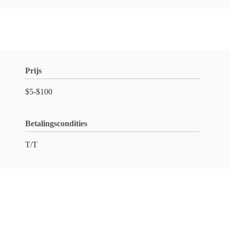
Prijs
$5-$100
Betalingscondities
T/T