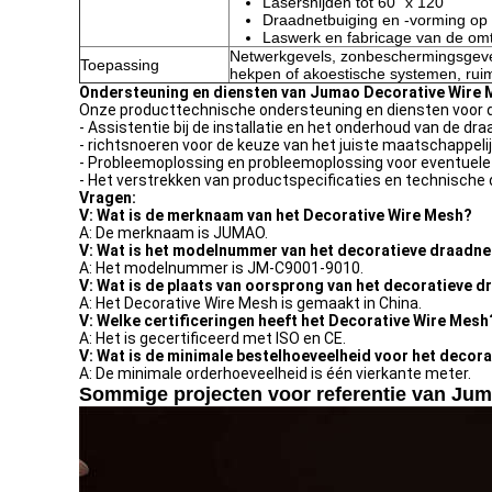
Lasersnijden tot 60" x 120"
Draadnetbuiging en -vorming op
Laswerk en fabricage van de omt
Netwerkgevels, zonbeschermingsgeve
Toepassing
hekpen of akoestische systemen, ruim
Ondersteuning en diensten van Jumao Decorative Wire 
Onze producttechnische ondersteuning en diensten voor d
- Assistentie bij de installatie en het onderhoud van de d
- richtsnoeren voor de keuze van het juiste maatschappeli
- Probleemoplossing en probleemoplossing voor eventuele
- Het verstrekken van productspecificaties en technisch
Vragen:
V: Wat is de merknaam van het Decorative Wire Mesh?
A: De merknaam is JUMAO.
V: Wat is het modelnummer van het decoratieve draadne
A: Het modelnummer is JM-C9001-9010.
V: Wat is de plaats van oorsprong van het decoratieve 
A: Het Decorative Wire Mesh is gemaakt in China.
V: Welke certificeringen heeft het Decorative Wire Mesh
A: Het is gecertificeerd met ISO en CE.
V: Wat is de minimale bestelhoeveelheid voor het decor
A: De minimale orderhoeveelheid is één vierkante meter.
Sommige projecten voor referentie van Ju