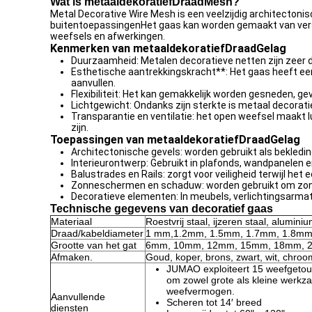
Wat is metaaldekoratief
Draad
Mesh?
Metal Decorative Wire Mesh is een veelzijdig architecton
buitentoepassingenHet gaas kan worden gemaakt van verschi
weefsels en afwerkingen.
Kenmerken van metaaldekoratief
Draad
Gelag
Duurzaamheid: Metalen decoratieve netten zijn zeer d
Esthetische aantrekkingskracht**: Het gaas heeft een
aanvullen.
Flexibiliteit: Het kan gemakkelijk worden gesneden, g
Lichtgewicht: Ondanks zijn sterkte is metaal decoratief
Transparantie en ventilatie: het open weefsel maakt l
zijn.
Toepassingen van metaaldekoratief
Draad
Gelag
Architectonische gevels: worden gebruikt als bekledi
Interieurontwerp: Gebruikt in plafonds, wandpanelen 
Balustrades en Rails: zorgt voor veiligheid terwijl het
Zonneschermen en schaduw: worden gebruikt om zonnefl
Decoratieve elementen: In meubels, verlichtingsarmat
Technische gegevens van decoratief gaas
Materiaal
Roestvrij staal, ijzeren staal, alumini
Draad/kabeldiameter
1 mm,1.2mm, 1.5mm, 1.7mm, 1.8mm,
Grootte van het gat
6mm, 10mm, 12mm, 15mm, 18mm, 2
Afmaken.
Goud, koper, brons, zwart, wit, chro
JUMAO exploiteert 15 weefgeto
om zowel grote als kleine werkz
weefvermogen.
Aanvullende
Scheren tot 14′ breed
diensten