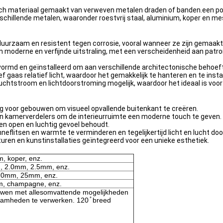
isch materiaal gemaakt van verweven metalen draden of banden.een pop
llende metalen, waaronder roestvrij staal, aluminium, koper en messi
uurzaam en resistent tegen corrosie, vooral wanneer ze zijn gemaakt v
 moderne en verfijnde uitstraling, met een verscheidenheid aan patro
evormd en geïnstalleerd om aan verschillende architectonische behoef
 gaas relatief licht, waardoor het gemakkelijk te hanteren en te instal
uchtstroom en lichtdoorstroming mogelijk, waardoor het ideaal is voor
ng voor gebouwen om visueel opvallende buitenkant te creëren.
en kamerverdelers om de interieurruimte een moderne touch te geven.
 een open en luchtig gevoel behoudt.
itsen en warmte te verminderen en tegelijkertijd licht en lucht door
uren en kunstinstallaties geïntegreerd voor een unieke esthetiek.
um, koper, enz.
 2.0mm, 2.5mm, enz.
0mm, 25mm, enz.
om, champagne, enz.
uwen met allesomvattende mogelijkheden
aamheden te verwerken. 120 ̊ breed