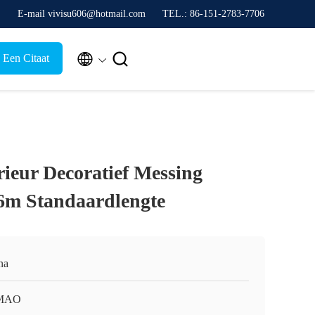
E-mail vivisu606@hotmail.com
TEL.: 86-151-2783-7706


 Een Citaat
rieur Decoratief Messing
6m Standaardlengte
na
MAO