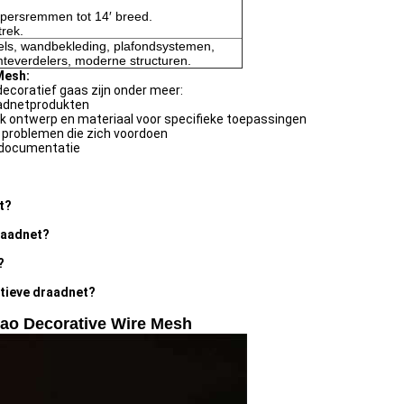
 persremmen tot 14′ breed.
rek.
ls, wandbekleding, plafondsystemen,
teverdelers, moderne structuren.
Mesh:
ecoratief gaas zijn onder meer:
raadnetprodukten
jk ontwerp en materiaal voor specifieke toepassingen
 problemen die zich voordoen
e documentatie
t?
draadnet?
?
atieve draadnet?
mao Decorative Wire Mesh