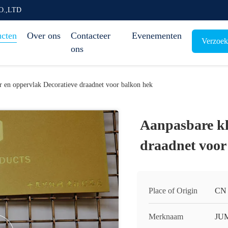
O.,LTD
ucten
Over ons
Contacteer
Evenementen
Verzoek
ons
r en oppervlak Decoratieve draadnet voor balkon hek
Aanpasbare kl
draadnet voor
Place of Origin
CN
Merknaam
JU