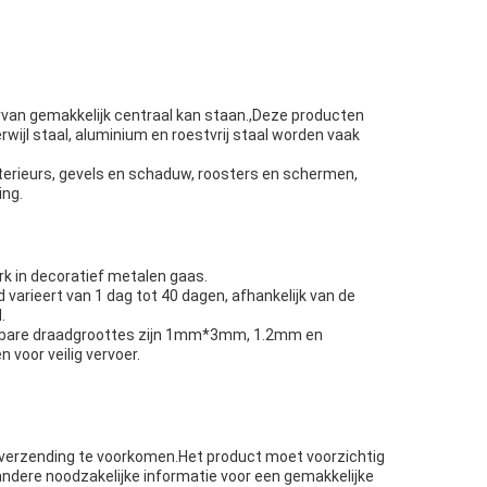
ervan gemakkelijk centraal kan staan.,Deze producten
rwijl staal, aluminium en roestvrij staal worden vaak
interieurs, gevels en schaduw, roosters en schermen,
ing.
 in decoratief metalen gaas.
varieert van 1 dag tot 40 dagen, afhankelijk van de
.
hikbare draadgroottes zijn 1mm*3mm, 1.2mm en
voor veilig vervoer.
 verzending te voorkomen.Het product moet voorzichtig
ndere noodzakelijke informatie voor een gemakkelijke