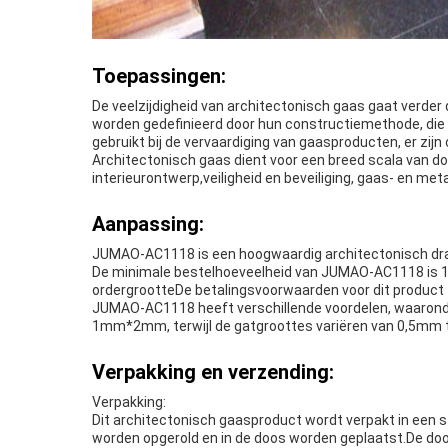
Toepassingen:
De veelzijdigheid van architectonisch gaas gaat verder
worden gedefinieerd door hun constructiemethode, die kan
gebruikt bij de vervaardiging van gaasproducten, er zijn
Architectonisch gaas dient voor een breed scala van doe
interieurontwerp,veiligheid en beveiliging, gaas- en me
Aanpassing:
JUMAO-AC1118 is een hoogwaardig architectonisch dra
De minimale bestelhoeveelheid van JUMAO-AC1118 is 1m2 e
ordergrootteDe betalingsvoorwaarden voor dit product z
JUMAO-AC1118 heeft verschillende voordelen, waaronde
1mm*2mm, terwijl de gatgroottes variëren van 0,5mm t
Verpakking en verzending:
Verpakking:
Dit architectonisch gaasproduct wordt verpakt in een
worden opgerold en in de doos worden geplaatst.De doo