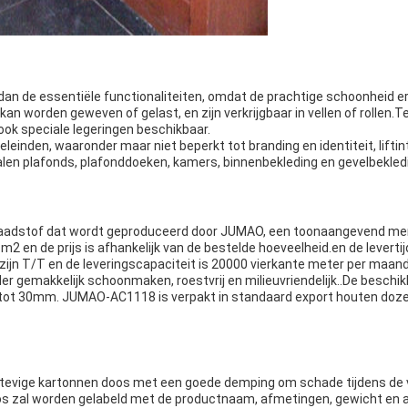
 dan de essentiële functionaliteiten, omdat de prachtige schoonheid 
 worden geweven of gelast, en zijn verkrijgbaar in vellen of rollen.Te
 ook speciale legeringen beschikbaar.
leinden, waaronder maar niet beperkt tot branding en identiteit, lift
talen plafonds, plafonddoeken, kamers, binnenbekleding en gevelbekled
adstof dat wordt geproduceerd door JUMAO, een toonaangevend merk
n de prijs is afhankelijk van de bestelde hoeveelheid.en de levertijd 
ijn T/T en de leveringscapaciteit is 20000 vierkante meter per maand
r gemakkelijk schoonmaken, roestvrij en milieuvriendelijk..De besc
ot 30mm. JUMAO-AC1118 is verpakt in standaard export houten dozen 
 stevige kartonnen doos met een goede demping om schade tijdens de
s zal worden gelabeld met de productnaam, afmetingen, gewicht en a