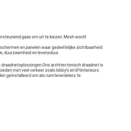
ersteunend gaas om uit te kiezen. Mesh wordt
e schermen en panelen waar gedeeltelijke zichtbaarheid
te, duurzaamheid en levensduur.
he draadnetoplossingen.Ons architectonisch draadnet is
den met veel verkeer zoals lobby's en liftinterieurs.
en geïnstalleerd om als ruimteverdelers te