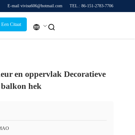
E-mail vivisu606@hotmail.com
TEL.: 86-151-2783-7706
 Een Citaat


eur en oppervlak Decoratieve
 balkon hek
MAO