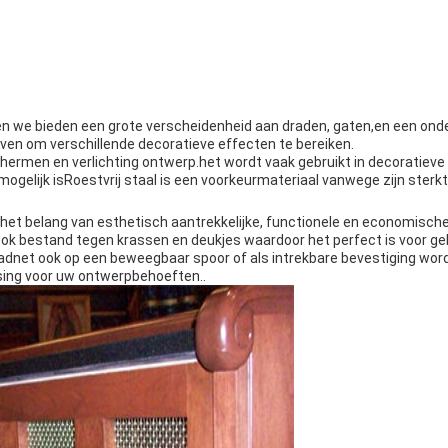
n we bieden een grote verscheidenheid aan draden, gaten,en een ond
ven om verschillende decoratieve effecten te bereiken.
schermen en verlichting ontwerp.het wordt vaak gebruikt in decoratiev
ogelijk isRoestvrij staal is een voorkeurmateriaal vanwege zijn sterk
 het belang van esthetisch aantrekkelijke, functionele en economisc
k bestand tegen krassen en deukjes waardoor het perfect is voor gebie
adnet ook op een beweegbaar spoor of als intrekbare bevestiging word
sing voor uw ontwerpbehoeften..