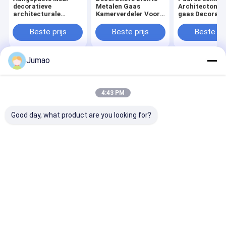
decoratieve
Metalen Gaas
Architectonis
architecturale
Kamerverdeler Voor
gaas Decorati
metalen gaas
Interieurarchitectuur
metalen sche
Gekleurde
ODM
Beste prijs
Beste prijs
Beste pri
roestvrijstalen
spiraalvormige
metalen gaas
Jumao
Thuis
Ongeveer
Contacteer
Desktop
ons
ons
Site
Sitemap
Privacybeleid
4:43 PM
Kwaliteit
Architectonisch gaas
China Fabriek.Copyright © 2026
SHENZHOU CITY JUMAO COMMERCIAL AND TRADING CO.,LTD. All
Good day, what product are you looking for?
Rights Reserved.
Thuis
Producten
Over ons