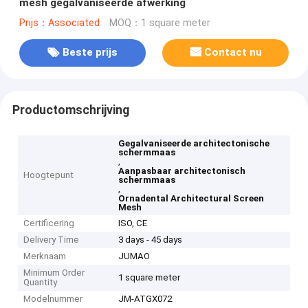
mesh gegalvaniseerde afwerking
Prijs：Associated
MOQ：1 square meter
Beste prijs
Contact nu
Productomschrijving
Gegalvaniseerde architectonische
schermmaas
,
Aanpasbaar architectonisch
Hoogtepunt
schermmaas
,
Ornadental Architectural Screen
Mesh
Certificering
ISO, CE
Delivery Time
3 days - 45 days
Merknaam
JUMAO
Minimum Order
1 square meter
Quantity
Modelnummer
JM-ATGX072