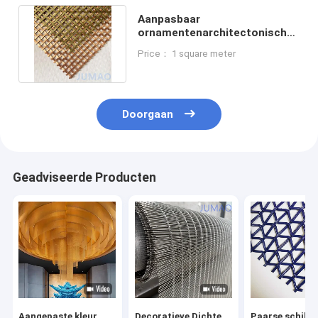
Aanpasbaar
ornamentenarchitectonisch
scherm mesh gegalvaniseerde
Price： 1 square meter
afwerking
Doorgaan
Geadviseerde Producten
Aangepaste kleur
Decoratieve Dichte
Paarse schild