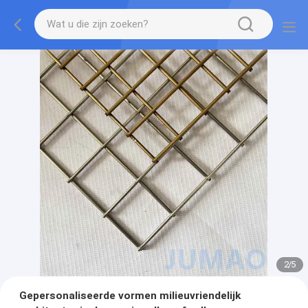
2
/
5
Gepersonaliseerde vormen milieuvriendelijk