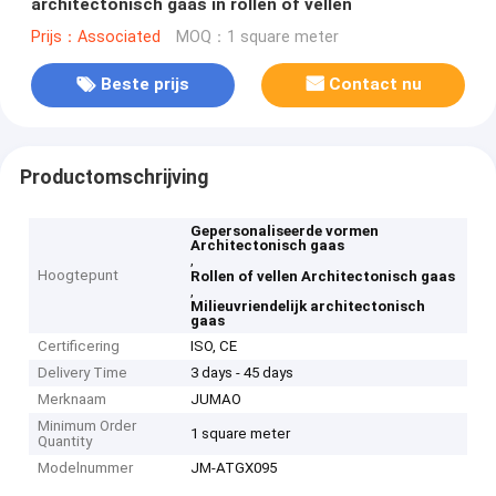
architectonisch gaas in rollen of vellen
Prijs：Associated
MOQ：1 square meter
Beste prijs
Contact nu
Productomschrijving
Gepersonaliseerde vormen
Architectonisch gaas
,
Hoogtepunt
Rollen of vellen Architectonisch gaas
,
Milieuvriendelijk architectonisch
gaas
Certificering
ISO, CE
Delivery Time
3 days - 45 days
Merknaam
JUMAO
Minimum Order
1 square meter
Quantity
Modelnummer
JM-ATGX095