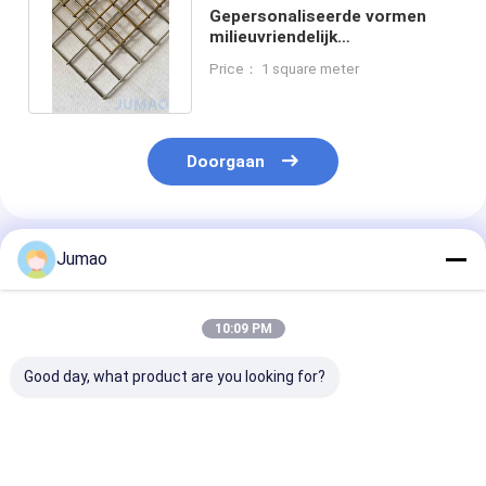
Gepersonaliseerde vormen
milieuvriendelijk
architectonisch gaas in rollen
Price： 1 square meter
of vellen
Doorgaan
Geadviseerde Producten
Jumao
10:09 PM
Good day, what product are you looking for?
Spiraalvormig
Decoratieve Dichte
Paarse schild