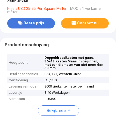
deur 36x48
Prijs：USD 25-95 Per Square Meter
MOQ：1 vierkante
meter
Beste prijs
Contact nu
Productomschrijving
,
Doppeldraadkasten met gaas
,
36x48 Kasten Maas Invoegingen
Hoogtepunt
met een diameter van niet meer dan
50 mm
Betalingscondities
L/C, T/T, Western Union
Certificering
CE / ISO
Levering vermogen
8000 vierkante meter per maand
Levertijd
3-40 Werkdagen
Merknaam
JUMAO
Bekijk meer