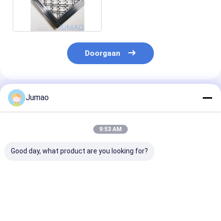
voor deur 36x48
Doorgaan
Geadviseerde Producten
Jumao
9:53 AM
Good day, what product are you looking for?
Vierkant gat kast
Gecrimpde metalen
Keuken Decora
deur invoegingen
gaas kast Inbreng
Kasten Mesh
metalen draad mesh
voor deuren antieke
Inbrengen Mes
ODM
messing
Screen Barrier