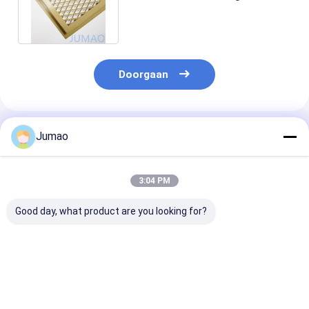
metalen zonnebrandcrèmes
EML Mesh
Doorgaan
Geadviseerde Producten
Jumao
3:04 PM
Good day, what product are you looking for?
Aluminium PVDF
ODM
Diamant uitge
EML
Architectonische
mesh panelen
Architectonische
uitgebreide metalen
uitgebreide st
uitgebreide metalen
mesh panelen voor
rooster voor