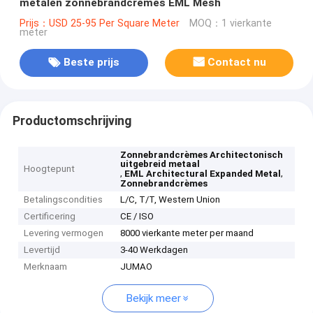
metalen zonnebrandcrèmes EML Mesh
Prijs：USD 25-95 Per Square Meter
MOQ：1 vierkante
meter
Beste prijs
Contact nu
Productomschrijving
Zonnebrandcrèmes Architectonisch
uitgebreid metaal
Hoogtepunt
,
,
EML Architectural Expanded Metal
Zonnebrandcrèmes
Betalingscondities
L/C, T/T, Western Union
Certificering
CE / ISO
Levering vermogen
8000 vierkante meter per maand
Levertijd
3-40 Werkdagen
Merknaam
JUMAO
Bekijk meer