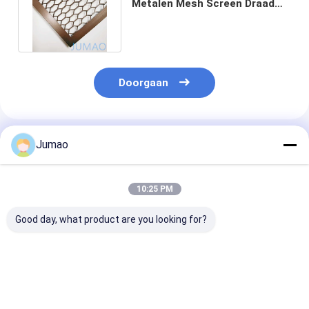
Metalen Mesh Screen Draad
rooster Inzet voor kasten OEM
Doorgaan
Geadviseerde Producten
Jumao
10:25 PM
Good day, what product are you looking for?
Custom Color
Aluminium
Architect Desi
Expanded 304
decoratief gaas
Arts Decorativ
roestvrij staal
perfect voor
Mesh Made By