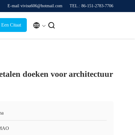
E-mail vivisu606@hotmail.com
TEL.: 86-151-2783-7706


 Een Citaat
alen doeken voor architectuur
na
MAO