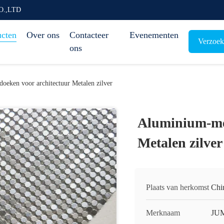
O.,LTD
ucten
Over ons
Contacteer
Evenementen
Verzoek
ons
oeken voor architectuur Metalen zilver
Aluminium-met
Metalen zilver
Plaats van herkomst
Chi
Merknaam
JU