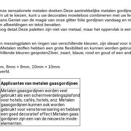
ze sensationele metalen doeken.Deze aantrekkelijke metalen gordijnen 
m uit te kiezen, kunt u uw decoraties moeiteloos combineren met uw 
.Geniet van de magie van onze glitter folie gordijnen vandaag en ma
n afbeeldingen en tekst bevatten.
 detail.Deze paletten zijn niet van metaal, maar het oppervlak is een ze
 messingplaten en ringen van verschillende kleuren, zijn ideaal voor 
nMetalen stoffen hebben een grote flexibiliteit en kunnen worden gebru
illende kleuren gespotenZilver, zwart, blauw, rood en goud of een and
6mm, 8mm × 8mm, 10mm × 10mm.
verfd.
Applicanten van metalen gaasgordijnen
Metalen gaasgordijnen worden veel
0
gebruikt als een schermverdelingsplafond
2
voor hotels, cafés, hotels, enz. Metalen
gaasgordijnen kunnen ook worden
gebruikt voor vensterversiering en hebben
een goed decoratief effect.Metalen gaas
gordijnen zijn een van de nieuwste mode-
elementen.