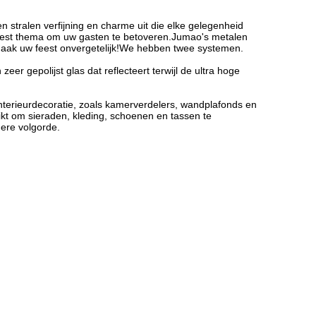
stralen verfijning en charme uit die elke gelegenheid
feest thema om uw gasten te betoveren.Jumao's metalen
ak uw feest onvergetelijk!
We hebben twee systemen.
er gepolijst glas dat reflecteert terwijl de ultra hoge
interieurdecoratie, zoals kamerverdelers, wandplafonds en
ikt om sieraden, kleding, schoenen en tassen te
ere volgorde.