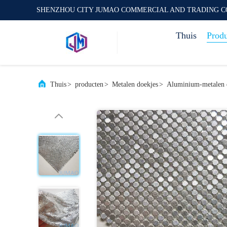
SHENZHOU CITY JUMAO COMMERCIAL AND TRADING C
Thuis
Prod
Thuis
>
producten
>
Metalen doekjes
>
Aluminium-metalen d