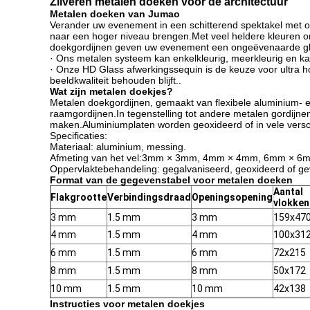
Zilveren metalen doeken voor de architectuur
Metalen doeken van Jumao
Verander uw evenement in een schitterend spektakel met on
naar een hoger niveau brengen.Met veel heldere kleuren o
doekgordijnen geven uw evenement een ongeëvenaarde glans
· Ons metalen systeem kan enkelkleurig, meerkleurig en ka
· Onze HD Glass afwerkingssequin is de keuze voor ultra hoog
beeldkwaliteit behouden blijft..
Wat zijn metalen doekjes?
Metalen doekgordijnen, gemaakt van flexibele aluminium- en
raamgordijnen.In tegenstelling tot andere metalen gordijne
maken.Aluminiumplaten worden geoxideerd of in vele versch
Specificaties:
Materiaal: aluminium, messing.
Afmeting van het vel:3mm × 3mm, 4mm × 4mm, 6mm × 
Oppervlaktebehandeling: gegalvaniseerd, geoxideerd of ge
Format van de gegevenstabel voor metalen doeken
Aantal
Flakgrootte
Verbindingsdraad
Openingsopening
vlokken
3 mm
1.5 mm
3 mm
159x47
4 mm
1.5 mm
4 mm
100x31
6 mm
1.5 mm
6 mm
72x215
8 mm
1.5 mm
8 mm
50x172
10 mm
1.5 mm
10 mm
42x138
Instructies voor metalen doekjes