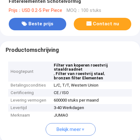
Filterelementen Schotelvormig
Prijs：USD 0.2-5 Per Piece
MOQ：100 stuks
Beste prijs
Contact nu
Productomschrijving
Filter van koperen roestvrij
staaldraadnet
Hoogtepunt
,
,
Filter van roestvrij staal
bronzen filter Elementen
Betalingscondities
L/C, T/T, Western Union
Certificering
CE / ISO
Levering vermogen
600000 stuks per maand
Levertijd
3-40 Werkdagen
Merknaam
JUMAO
Bekijk meer