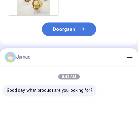
Schotelvormig
Doorgaan
Geadviseerde Producten
Jumao
5:42 AM
Good day, what product are you looking for?
15 cm vierkant
30 mm stof roestvrij
Meerlaagse
gesinterd draad
staal draadnet Filter
geperforeerde
roestvrij gaasfilters
op maat
draadnetfilter
304L staal
gesinterd bro
mandje
Beste prijs
Beste prijs
Beste pri