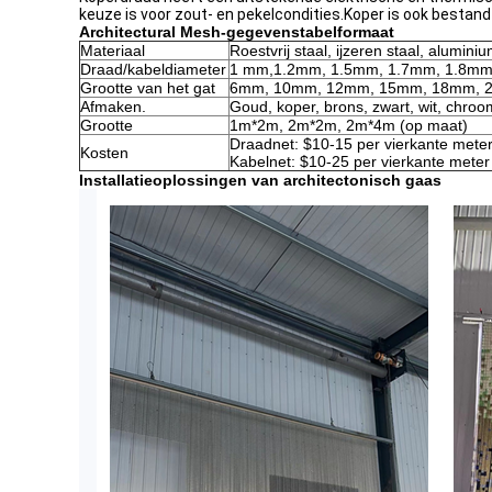
keuze is voor zout- en pekelcondities.Koper is ook bestan
Architectural Mesh-gegevenstabelformaat
Materiaal
Roestvrij staal, ijzeren staal, alumini
Draad/kabeldiameter
1 mm,1.2mm, 1.5mm, 1.7mm, 1.8mm,
Grootte van het gat
6mm, 10mm, 12mm, 15mm, 18mm, 2
Afmaken.
Goud, koper, brons, zwart, wit, chro
Grootte
1m*2m, 2m*2m, 2m*4m (op maat)
Draadnet: $10-15 per vierkante mete
Kosten
Kabelnet: $10-25 per vierkante meter
Installatieoplossingen van architectonisch gaas