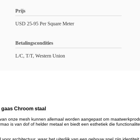
Prijs
USD 25-95 Per Square Meter
Betalingscondities
L/C, T/T, Western Union
 gaas Chroom staal
id van onze mesh kunnen allemaal worden aangepast om maatwerkproduct
ao is van dof of helder metaal en biedt een esthetiek die functionalitei
l voor architectuur, waar het uiterlijk van een gebouw snel zijn identit