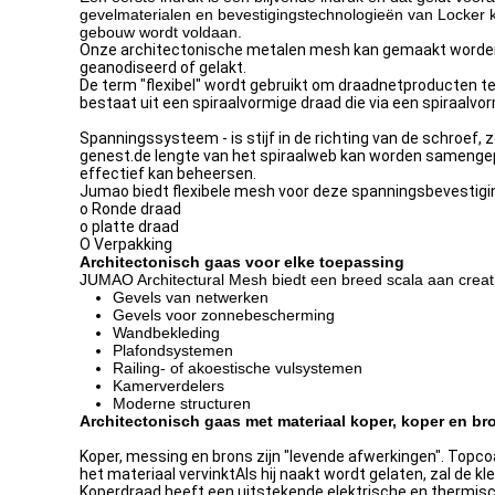
gevelmaterialen en bevestigingstechnologieën van Locker ku
gebouw wordt voldaan.
Onze architectonische metalen mesh kan gemaakt worden van
geanodiseerd of gelakt.
De term "flexibel" wordt gebruikt om draadnetproducten te
bestaat uit een spiraalvormige draad die via een spiraal
Spanningssysteem - is stijf in de richting van de schroef
genest.de lengte van het spiraalweb kan worden samengep
effectief kan beheersen.
Jumao biedt flexibele mesh voor deze spanningsbevestig
o Ronde draad
o platte draad
O Verpakking
Architectonisch gaas voor elke toepassing
JUMAO Architectural Mesh biedt een breed scala aan creat
Gevels van netwerken
Gevels voor zonnebescherming
Wandbekleding
Plafondsystemen
Railing- of akoestische vulsystemen
Kamerverdelers
Moderne structuren
Architectonisch gaas met materiaal koper, koper en br
Koper, messing en brons zijn "levende afwerkingen". Topcoat
het materiaal vervinktAls hij naakt wordt gelaten, zal de kl
Koperdraad heeft een uitstekende elektrische en thermisc