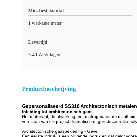
Min. bestelaantal
1 vierkante meter
Levertijd
3-40 Werkdagen
Productbeschrijving
Gepersonaliseerd SS316 Architectonisch metalen
Inleiding tot architectonisch gaas
Het materiaal, de afwerking, het diafragma en de dichthe
vereisten van elk project.dramatisch of gereduceerdDe polym
Architectonische gaasbekleding - Gevel
Een eerste indruk is een blijvende indruk en dat geldt voora