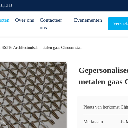
O.,LTD
ucten
Over ons
Contacteer
Evenementen
Verzoek
ons
d SS316 Architectonisch metalen gaas Chroom staal
Gepersonalise
metalen gaas 
Plaats van herkomst
Chi
Merknaam
JU