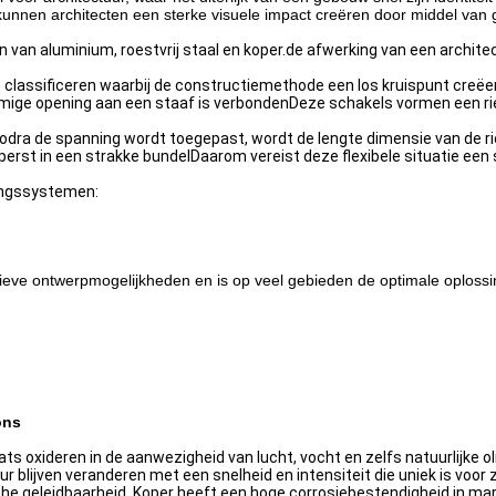
nnen architecten een sterke visuele impact creëren door middel van ge
 aluminium, roestvrij staal en koper.de afwerking van een architecto
 classificeren waarbij de constructiemethode een los kruispunt creëer
vormige opening aan een staaf is verbondenDeze schakels vormen een r
, zodra de spanning wordt toegepast, wordt de lengte dimensie van de 
erst in een strakke bundelDaarom vereist deze flexibele situatie 
ingssystemen:
ieve ontwerpmogelijkheden en is op veel gebieden de optimale oplossi
ons
s oxideren in de aanwezigheid van lucht, vocht en zelfs natuurlijke ol
eur blijven veranderen met een snelheid en intensiteit die uniek is voo
he geleidbaarheid. Koper heeft een hoge corrosiebestendigheid in m