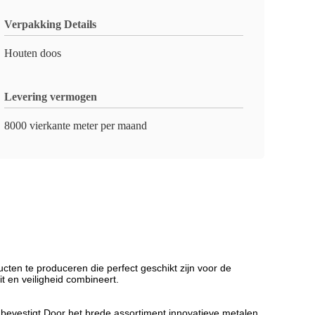
Verpakking Details
Houten doos
Levering vermogen
8000 vierkante meter per maand
en te produceren die perfect geschikt zijn voor de
t en veiligheid combineert.
eit bevestigt.Door het brede assortiment innovatieve metalen