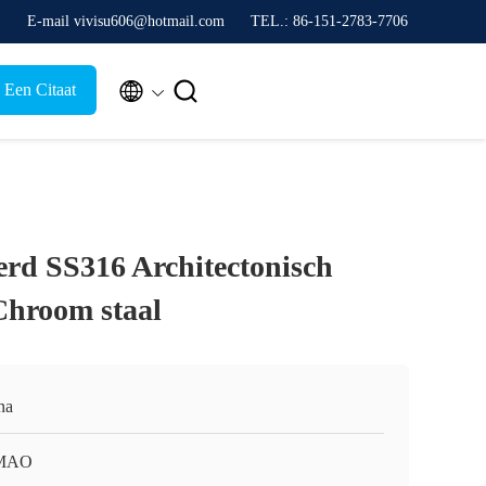
E-mail vivisu606@hotmail.com
TEL.: 86-151-2783-7706


 Een Citaat
erd SS316 Architectonisch
Chroom staal
na
MAO