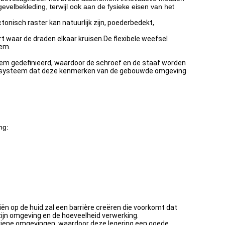
velbekleding, terwijl ook aan de fysieke eisen van het
nisch raster kan natuurlijk zijn, poederbedekt,
t waar de draden elkaar kruisen.De flexibele weefsel
iem.
riem gedefinieerd, waardoor de schroef en de staaf worden
een systeem dat deze kenmerken van de gebouwde omgeving
ng:
iën op de huid.zal een barrière creëren die voorkomt dat
r zijn omgeving en de hoeveelheid verwerking.
ariene omgevingen, waardoor deze legering een goede