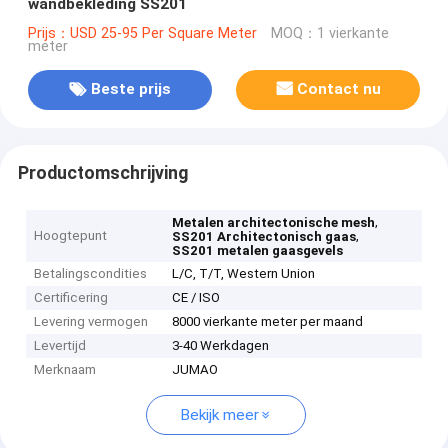
wandbekleding SS201
Prijs：USD 25-95 Per Square Meter
MOQ：1 vierkante
meter
Beste prijs
Contact nu
Productomschrijving
,
Metalen architectonische mesh
Hoogtepunt
,
SS201 Architectonisch gaas
SS201 metalen gaasgevels
Betalingscondities
L/C, T/T, Western Union
Certificering
CE / ISO
Levering vermogen
8000 vierkante meter per maand
Levertijd
3-40 Werkdagen
Merknaam
JUMAO
Bekijk meer