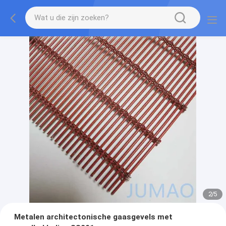
2
/
5
Metalen architectonische gaasgevels met