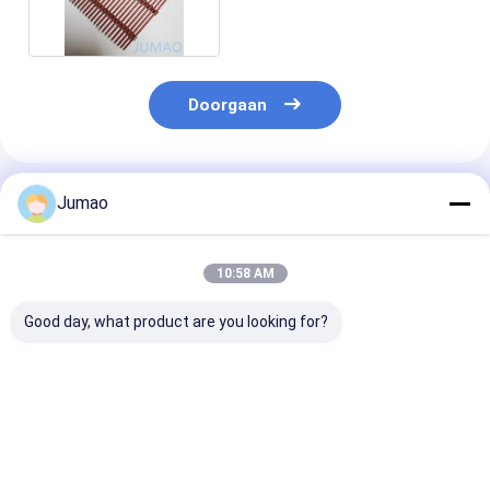
Doorgaan
Geadviseerde Producten
Jumao
10:58 AM
Good day, what product are you looking for?
Spiraalvormig
Decoratieve Dichte
Paarse schild
metalen gaas
Metalen Gaas
Architectonis
Decoratief
Kamerverdeler Voor
gaas Decorati
architectonisch
Interieurarchitectuur
metalen sche
gaas
ODM
Beste prijs
Beste prijs
Beste pri