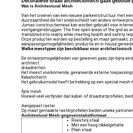
Decoratieve draad architectonisch gaas gebouw 
Wat is Architectural Mesh
Van het creëren van een nieuwe parkeerstructuur met een
duurzaamheid die het onderscheidt van andere ontwerpma
Jumao-constructiemeas kan worden gebruikt voor interne 
voetgangersbruggen. The free open areas of the grid as well
translated into reality while meeting health and safety re
Onze producten worden op bestelling en maat gemaakt, zod
aanpassingsmogelijkheden, productie en in-house gereed
Welke messtypen zijn beschikbaar voor architectonisch
De ontwerpmogelijkheden van geweven gaas zijn bijna einde
architect.
draadnetten
Het meest voorkomende, gevarieerde externe toepassings
Kabelscherm
Het gebruiksmodel heeft betrekking op een special mesh m
fijne mesh
Hoewel veel verfijnder dan kabel- of draadnetprofielen, bied
Aangepast raster
Op maat gemaakte rasterprofielen bieden unieke patronen 
Architectural Mesh-gegevenstabelformaat
Roestvrij staal
Met een hoog nikkelgehalte
Plain staal