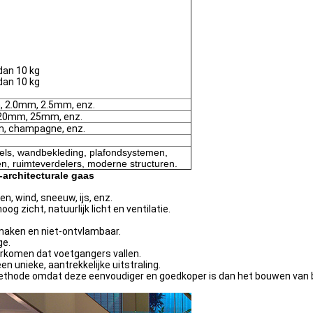
dan 10 kg
dan 10 kg
 2.0mm, 2.5mm, enz.
0mm, 25mm, enz.
om, champagne, enz.
ls, wandbekleding, plafondsystemen,
en, ruimteverdelers, moderne structuren.
-architecturale gaas
, wind, sneeuw, ijs, enz.
 zicht, natuurlijk licht en ventilatie.
e maken en niet-ontvlambaar.
ge.
orkomen dat voetgangers vallen.
 unieke, aantrekkelijke uitstraling.
 methode omdat deze eenvoudiger en goedkoper is dan het bouwen van 