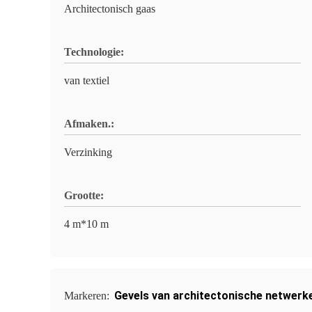
Architectonisch gaas
Technologie:
van textiel
Afmaken.:
Verzinking
Grootte:
4 m*10 m
Gevels van architectonische netwerk
Markeren: