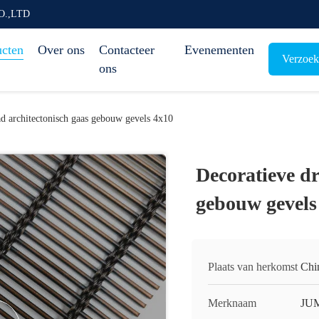
O.,LTD
ucten
Over ons
Contacteer
Evenementen
Verzoek
ons
ad architectonisch gaas gebouw gevels 4x10
Decoratieve dr
gebouw gevels
Plaats van herkomst
Chi
Merknaam
JU