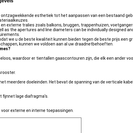
gevels
 ontzagwekkende esthetiek tot het aanpassen van een bestaand gebou
teriaalkeuzes.
en externe tralies zoals balkons, bruggen, trappenhuizen, voetgang
 as the apertures and line diameters can be individually designed and v
quirements.
at we u de beste kwaliteit kunnen bieden tegen de beste prijs.een gr
schappen, kunnen we voldoen aan al uw draadnetbehoeften.
 mes?
loos, waardoor er tientallen gaascontouren zijn, die elk een ander vo
rooster.
et meerdere doeleinden. Het bevat de spanning van de verticale kabel
t fijnnet lage diafragma's.
voor externe en interne toepassingen.