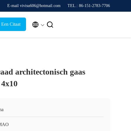
E-mail vivisu606@hotmail.com
TEL.: 86-151-2783-7706


 Een Citaat
aad architectonisch gaas
 4x10
na
MAO