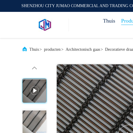
SHENZHOU CITY JUMAO COMMERCIAL AND TRADING C
Thuis
Prod
Thuis
>
producten
>
Architectonisch gaas
>
Decoratieve dra