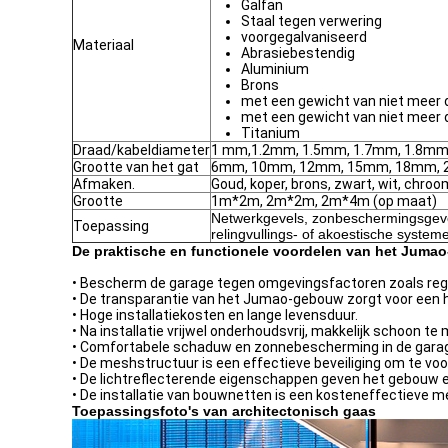
Galfan
Staal tegen verwering
voorgegalvaniseerd
Materiaal
Abrasiebestendig
Aluminium
Brons
met een gewicht van niet meer 
met een gewicht van niet meer 
Titanium
Draad/kabeldiameter
1 mm,1.2mm, 1.5mm, 1.7mm, 1.8mm,
Grootte van het gat
6mm, 10mm, 12mm, 15mm, 18mm, 2
Afmaken.
Goud, koper, brons, zwart, wit, chro
Grootte
1m*2m, 2m*2m, 2m*4m (op maat)
Netwerkgevels, zonbeschermingsgeve
Toepassing
relingvullings- of akoestische system
De praktische en functionele voordelen van het Jumao
• Bescherm de garage tegen omgevingsfactoren zoals regen
• De transparantie van het Jumao-gebouw zorgt voor een hoog
• Hoge installatiekosten en lange levensduur.
• Na installatie vrijwel onderhoudsvrij, makkelijk schoon t
• Comfortabele schaduw en zonnebescherming in de gara
• De meshstructuur is een effectieve beveiliging om te vo
• De lichtreflecterende eigenschappen geven het gebouw een
• De installatie van bouwnetten is een kosteneffectieve
Toepassingsfoto's van architectonisch gaas