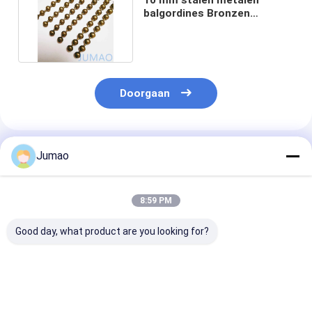
balgordines Bronzen
gortines met gouden kralen
Doorgaan
Geadviseerde Producten
Jumao
8:59 PM
Good day, what product are you looking for?
Goud roestvrij staal
Decoratieve metalen
Lichte stalen
metalen bal
balgordijnen met een
decoratieve m