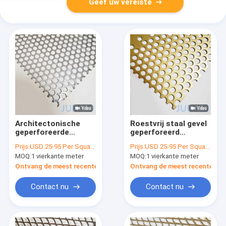
Geef uw vereiste
Architectonische
Roestvrij staal gevel
geperforeerde
geperforeerd
metaal gestempelde
metalen scherm
Prijs:
USD 25-95 Per Square Meter
Prijs:
USD 25-95 Per Square Meter
platen gebouw gevel
Matt Golden
MOQ:
1 vierkante meter
MOQ:
1 vierkante meter
Ontvang de meest recente Prijs
Ontvang de meest recente Prij
Contact nu
Contact nu