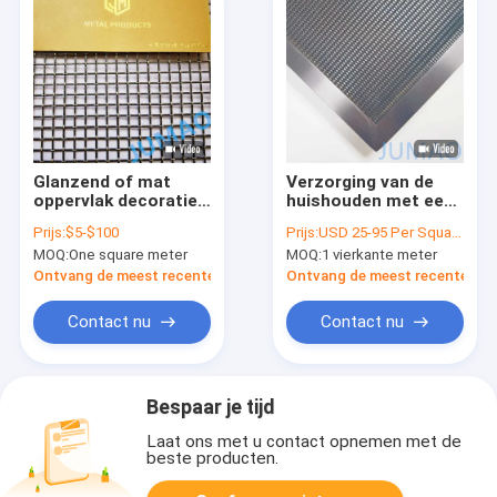
Glanzend of mat
Verzorging van de
oppervlak decoratief
huishouden met een
stalen gaas
vergroting van de
Prijs:
$5-$100
Prijs:
USD 25-95 Per Square Meter
gekrimpte weefsel
hoeveelheid water
MOQ:
One square meter
MOQ:
1 vierkante meter
Ontvang de meest recente Prijs
Ontvang de meest recente Prij
Contact nu
Contact nu
Bespaar je tijd
Laat ons met u contact opnemen met de
beste producten.