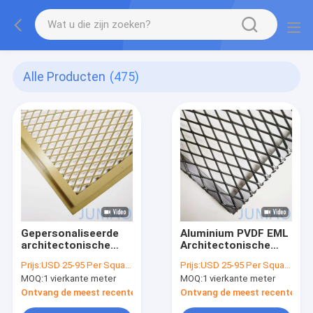
Alle Producten
(475)
Gepersonaliseerde
Aluminium PVDF EML
architectonische
Architectonische
uitgebreide metalen
uitgebreide metalen
Prijs:
USD 25-95 Per Square Meter
Prijs:
USD 25-95 Per Square Meter
zonnebrandcrèmes
mazen
MOQ:
1 vierkante meter
MOQ:
1 vierkante meter
EML Mesh
Ontvang de meest recente Prijs
Ontvang de meest recente Prij