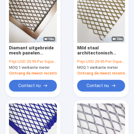
Diamant uitgebreide
Mild staal
mesh panelen
architectonisch
uitgebreide staal
uitgebreid metalen
Prijs:
USD 25-95 Per Square Meter
Prijs:
USD 25-95 Per Square Meter
rooster voor
gaas externe hek
MOQ:
1 vierkante meter
MOQ:
1 vierkante meter
wandelpad
handgrepen
Ontvang de meest recente Prijs
Ontvang de meest recente Prij
Contact nu
Contact nu
Thuis
Producten
Over ons