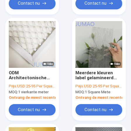
Contact nu
Contact nu
ODM
Meerdere kleuren
Architectonische
label gelamineerd
uitgebreide metalen
glazen gaas splitter
Prijs:
USD 25-95 Per Square Meter
Prijs:
USD 25-95 Per Square Meter
mesh panelen voor
scherm met 1-3 mm
MOQ:
1 vierkante meter
MOQ:
1 Square Mete
gebouw gevels
panel dikte
Ontvang de meest recente Prijs
Ontvang de meest recente Prij
Contact nu
Contact nu