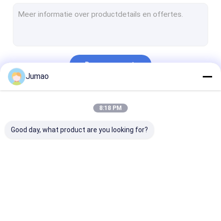
Metalen ketenverbindingsgordijnen
Glas met een maaslaag
Decoratief draadnetwerk
Doorgaan
Wire Mesh Room Divider
Jumao
Metalen doekjes
Onze Categorieën
8:18 PM
Kabinetscherm-invoegingen
Good day, what product are you looking for?
Metalen balgordijnen met kralen
Architectonisch uitgebreid metaal
Geperforeerd Metaal
Architectonisch
roestvrijstalen
Metalen
Het Netwerk van de roestvrij staalkabel
gaas
watergordijn
gaasgordijnen