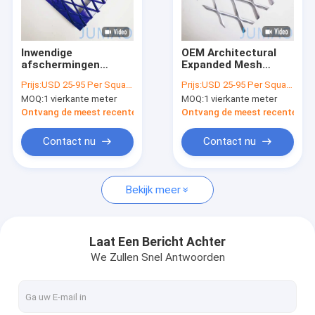
Fabrieksreis
Kwaliteitscontrole
Inwendige
OEM Architectural
afschermingen
Expanded Mesh
Contacteer ons
Uitgebreide metalen
Metal Sheet 4x8 voor
Prijs:
USD 25-95 Per Square Meter
Prijs:
USD 25-95 Per Square Meter
platte mesh screen
gebouwbedekking
MOQ:
1 vierkante meter
MOQ:
1 vierkante meter
roestvrij staal
nieuws
Ontvang de meest recente Prijs
Ontvang de meest recente Prij
Alle Gevallen
Contact nu
Contact nu
Vraag een offerte aan
Bekijk meer
Architectonisch gaas
Laat Een Bericht Achter
We Zullen Snel Antwoorden
roestvrijstalen watergordijn
Metalen gaasgordijnen