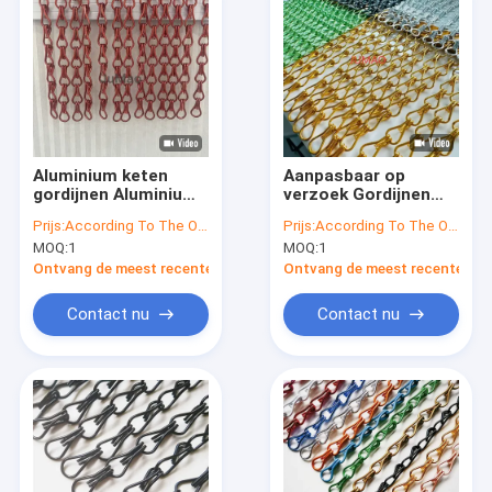
Aluminium keten
Aanpasbaar op
gordijnen Aluminium
verzoek Gordijnen
metaal gordijnen
met metalen
Prijs:
According To The Order Quantity
Prijs:
According To The Order Quantity
roestvrij staal
kettingschakels
MOQ:
1
MOQ:
1
veelzijdige
Robuust en
decoratieve
eenvoudig te
Ontvang de meest recente Prijs
Ontvang de meest recente Prij
schermen voor
installeren
commerciële en
Contact nu
Contact nu
industriële
doeleinden
Thuis
Producten
Over ons