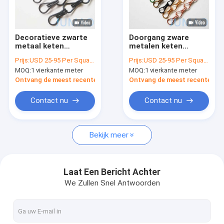
Fabrieksreis
Kwaliteitscontrole
Decoratieve zwarte
Doorgang zware
metaal keten
metalen keten
Contacteer ons
scharnier gordijnen
schakel gordijnen 1,5
Prijs:
USD 25-95 Per Square Meter
Prijs:
USD 25-95 Per Square Meter
vliegen scherm
mm-2 mm draad
MOQ:
1 vierkante meter
MOQ:
1 vierkante meter
buiten
nieuws
Ontvang de meest recente Prijs
Ontvang de meest recente Prij
Alle Gevallen
Contact nu
Contact nu
Vraag een offerte aan
Bekijk meer
Architectonisch gaas
Laat Een Bericht Achter
We Zullen Snel Antwoorden
roestvrijstalen watergordijn
Metalen gaasgordijnen