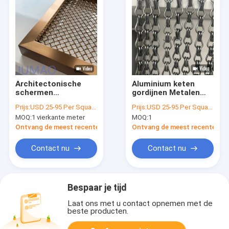
Architectonische
Aluminium keten
schermen
gordijnen Metalen
Ruimteverdelers van
keten link gordijnen
Prijs:
USD 25-95 Per Square Meter
Prijs:
USD 25-95 Per Square Meter
decoratief gaasnet
Temperatuurweerstand
MOQ:
1 vierkante meter
MOQ:
1
en interieur
Minus 40 tot 200
graden Celsius
Ontvang de meest recente Prijs
Ontvang de meest recente Prij
Ontworpen om de
ruimte te passen
Contact nu
Contact nu
Bespaar je tijd
Laat ons met u contact opnemen met de
beste producten.