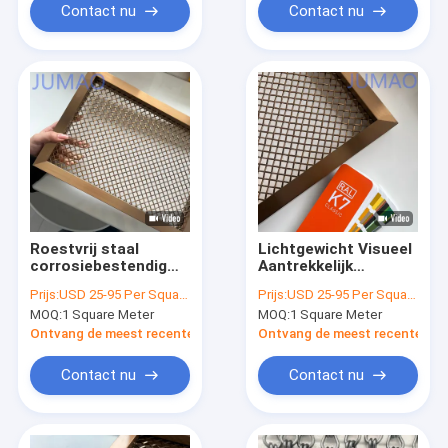
Contact nu
Contact nu
Roestvrij staal
Lichtgewicht Visueel
corrosiebestendig
Aantrekkelijk
decoratief draadnet
Decoratief
Prijs:
USD 25-95 Per Square Meter
Prijs:
USD 25-95 Per Square Meter
voor
Draadgaas
MOQ:
1 Square Meter
MOQ:
1 Square Meter
architectonische
Ontworpen voor
bekleding
Gebouwdecoratie
Ontvang de meest recente Prijs
Ontvang de meest recente Prij
Contact nu
Contact nu