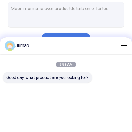
Metalen ketenverbindingsgordijnen
Glas met een maaslaag
Decoratief draadnetwerk
Doorgaan
Wire Mesh Room Divider
Jumao
Metalen doekjes
Onze Categorieën
6:58 AM
Kabinetscherm-invoegingen
Good day, what product are you looking for?
Metalen balgordijnen met kralen
Architectonisch uitgebreid metaal
Geperforeerd Metaal
Architectonisch
roestvrijstalen
Metalen
Het Netwerk van de roestvrij staalkabel
gaas
watergordijn
gaasgordijnen