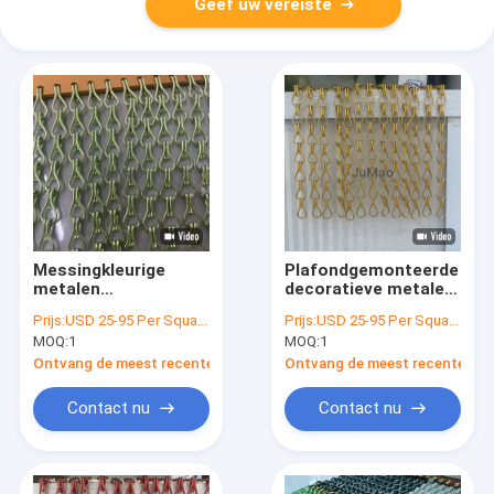
Geef uw vereiste
Messingkleurige
Plafondgemonteerde
metalen
decoratieve metalen
kettinglinkgordijnen
gordijnen passen
Prijs:
USD 25-95 Per Square Meter
Prijs:
USD 25-95 Per Square Meter
met een
perfect in
MOQ:
1
MOQ:
1
kettinglinklengte van
vergaderruimtes,
25 mm en duurzame
lobby's en
Ontvang de meest recente Prijs
Ontvang de meest recente Prij
aluminium
winkelomgevingen
kettingtechnologie
Contact nu
Contact nu
voor commercieel
gebruik