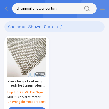
Chainmail Shower Curtain
(1)
Roestvrij staal ring
mesh kettingmolen
gordijn voor
Prijs:
USD 25-95 Per Square Meter
architectuur douche
MOQ:
1 vierkante meter
Ontvang de meest recente Prijs