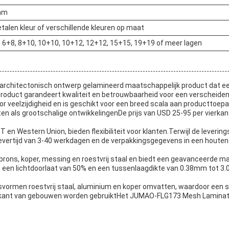
 mm
etalen kleur of verschillende kleuren op maat
, 6+8, 8+10, 10+10, 10+12, 12+12, 15+15, 19+19 of meer lagen
hitectonisch ontwerp gelamineerd maatschappelijk product dat een u
 product garandeert kwaliteit en betrouwbaarheid voor een verscheide
veelzijdigheid en is geschikt voor een breed scala aan producttoepa
ten als grootschalige ontwikkelingenDe prijs van USD 25-95 per vierka
en Western Union, bieden flexibiliteit voor klanten.Terwijl de leveri
 levertijd van 3-40 werkdagen en de verpakkingsgegevens in een houte
ns, koper, messing en roestvrij staal en biedt een geavanceerde mat
 een lichtdoorlaat van 50% en een tussenlaagdikte van 0.38mm tot 3.
asvormen roestvrij staal, aluminium en koper omvatten, waardoor een
enkant van gebouwen worden gebruiktHet JUMAO-FLG173 Mesh Laminate