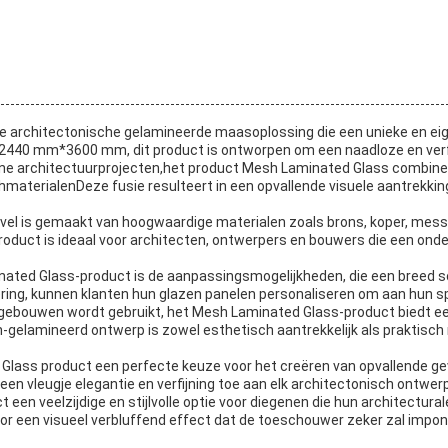
 architectonische gelamineerde maasoplossing die een unieke en eige
440 mm*3600 mm, dit product is ontworpen om een naadloze en verfij
 architectuurprojecten,het product Mesh Laminated Glass combineer
aterialenDeze fusie resulteert in een opvallende visuele aantrekkings
l is gemaakt van hoogwaardige materialen zoals brons, koper, messin
oduct is ideaal voor architecten, ontwerpers en bouwers die een onde
nated Glass-product is de aanpassingsmogelijkheden, die een breed
ring, kunnen klanten hun glazen panelen personaliseren om aan hun sp
le gebouwen wordt gebruikt, het Mesh Laminated Glass-product biedt ee
n-gelamineerd ontwerp is zowel esthetisch aantrekkelijk als praktisch n
 Glass product een perfecte keuze voor het creëren van opvallende ge
een vleugje elegantie en verfijning toe aan elk architectonisch ontwerp
een veelzijdige en stijlvolle optie voor diegenen die hun architectura
or een visueel verbluffend effect dat de toeschouwer zeker zal impo