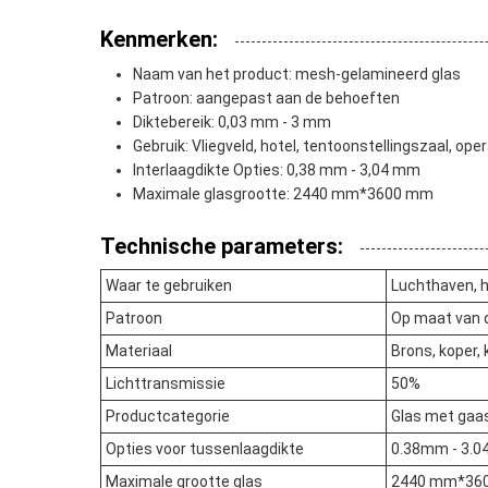
Kenmerken:
Naam van het product: mesh-gelamineerd glas
Patroon: aangepast aan de behoeften
Diktebereik: 0,03 mm - 3 mm
Gebruik: Vliegveld, hotel, tentoonstellingszaal, op
Interlaagdikte Opties: 0,38 mm - 3,04 mm
Maximale glasgrootte: 2440 mm*3600 mm
Technische parameters:
Waar te gebruiken
Luchthaven, h
Patroon
Op maat van 
Materiaal
Brons, koper, 
Lichttransmissie
50%
Productcategorie
Glas met gaa
Opties voor tussenlaagdikte
0.38mm - 3.
Maximale grootte glas
2440 mm*36