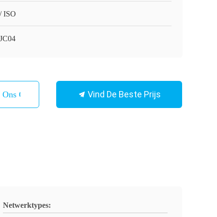
/ ISO
JC04
Vind De Beste Prijs
t Ons Op
Netwerktypes: