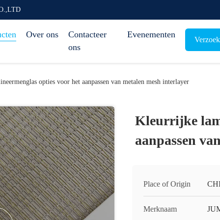
O.,LTD
ucten
Over ons
Contacteer
Evenementen
Verzoek
ons
ineermenglas opties voor het aanpassen van metalen mesh interlayer
Kleurrijke lam
aanpassen van
Place of Origin
CH
Merknaam
JU