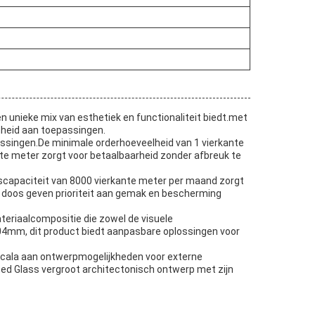
nieke mix van esthetiek en functionaliteit biedt.met
nheid aan toepassingen.
ssingen.De minimale orderhoeveelheid van 1 vierkante
nte meter zorgt voor betaalbaarheid zonder afbreuk te
ngscapaciteit van 8000 vierkante meter per maand zorgt
n doos geven prioriteit aan gemak en bescherming
eriaalcompositie die zowel de visuele
04mm, dit product biedt aanpasbare oplossingen voor
 scala aan ontwerpmogelijkheden voor externe
d Glass vergroot architectonisch ontwerp met zijn