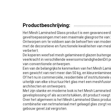
Productbeschrijving:
Het Mesh Laminated Glass product is een geavanceerde
geveltoepassingen.met een maximale glasgrootte van 2
Ontworpen om te voldoen aan de behoeften van moderne
met de decoratieve en functionele kwaliteiten van meshm
verbetert.
De koperen weefsel mesh gelamineerd glazen buitengeve
veerkracht in verschillende weersomstandighedenDit pr
van conventionele ontwerpen.
Een van de belangrijkste kenmerken van het Mesh Lami
een gewicht van niet meer dan 50 kg, en kleurenlaminee
Of het nu in commerciële, residentiële of institutione
uiterlijk van elke structuur.Het glas met een meshfusio
architecten en ontwerpers.
Met zijn slanke en moderne look is het Mesh Laminated
geveloplossing of als accentstukken, dit product voegt 
Over het algemeen is het Mesh Laminated Glass product 
combinatie van netmateriaal met gelaagd glas zorgt vo
gebouw gevel zal vergroten.