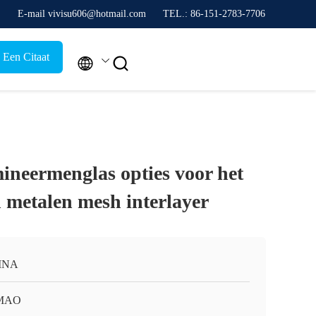
E-mail vivisu606@hotmail.com
TEL.: 86-151-2783-7706
 Een Citaat


ineermenglas opties voor het
 metalen mesh interlayer
INA
MAO