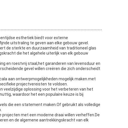
ntijdse esthetiek biedt voor externe
nde uitstraling te geven aan elke gebouw gevel.
t de sterkte en duurzaamheid van traditioneel glas
kracht die het algehele uiterlijk van elk gebouw
g en roestvrij staal,het garanderen van levensduur en
rscheidende gevel willen creëren die zich onderscheidt
 scala aan ontwerpmogelijkheden mogelijk maken.met
ecifieke projectvereisten te voldoen.
n veelzijdige oplossing voor het verbeteren van het
uttig, waardoor het een populaire keuze is bij
vels die een statement maken.Of gebruikt als volledige
.
le projecten met een moderne draai willen verheffen.De
neren en de algemene aantrekkingskracht van elk