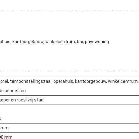
erahuis, kantoorgebouw, winkelcentrum, bar, privéwoning
otel, tentoonstellingszaal, operahuis, kantoorgebouw, winkelcentrum,
de behoeften
koper en roestvrij staal
s
04mm
00 mm