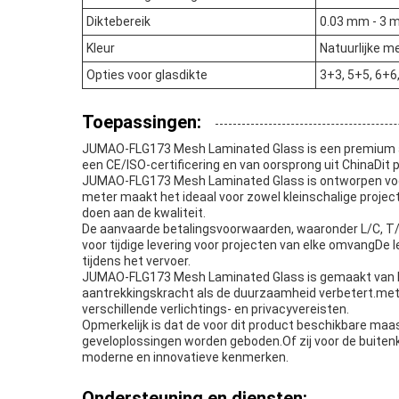
Diktebereik
0.03 mm - 3
Kleur
Natuurlijke m
Opties voor glasdikte
3+3, 5+5, 6+6
Toepassingen:
JUMAO-FLG173 Mesh Laminated Glass is een premium arc
een CE/ISO-certificering en van oorsprong uit ChinaDit
JUMAO-FLG173 Mesh Laminated Glass is ontworpen voor 
meter maakt het ideaal voor zowel kleinschalige projec
doen aan de kwaliteit.
De aanvaarde betalingsvoorwaarden, waaronder L/C, T/T 
voor tijdige levering voor projecten van elke omvangDe
tijdens het vervoer.
JUMAO-FLG173 Mesh Laminated Glass is gemaakt van bro
aantrekkingskracht als de duurzaamheid verbetert.met
verschillende verlichtings- en privacyvereisten.
Opmerkelijk is dat de voor dit product beschikbare ma
geveloplossingen worden geboden.Of zij voor de buit
moderne en innovatieve kenmerken.
Ondersteuning en diensten: